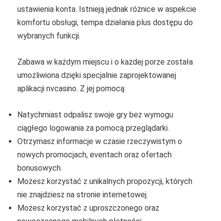
ustawienia konta. Istnieją jednak różnice w aspekcie
komfortu obsługi, tempa działania plus dostępu do
wybranych funkcji.
Zabawa w każdym miejscu i o każdej porze została
umożliwiona dzięki specjalnie zaprojektowanej
aplikacji nvcasino. Z jej pomocą:
Natychmiast odpalisz swoje gry bez wymogu
ciągłego logowania za pomocą przeglądarki.
Otrzymasz informacje w czasie rzeczywistym o
nowych promocjach, eventach oraz ofertach
bonusowych.
Możesz korzystać z unikalnych propozycji, których
nie znajdziesz na stronie internetowej.
Możesz korzystać z uproszczonego oraz