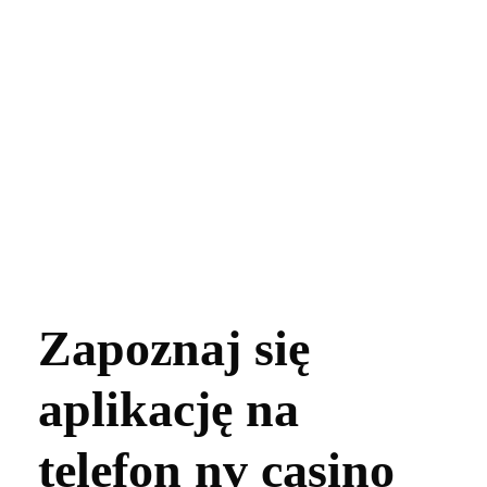
Zapoznaj się
aplikację na
telefon nv casino