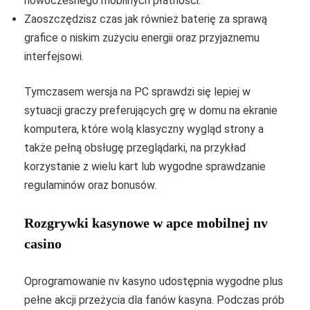
nowoczesnego mobilnych płatności.
Zaoszczędzisz czas jak również baterię za sprawą
grafice o niskim zużyciu energii oraz przyjaznemu
interfejsowi.
Tymczasem wersja na PC sprawdzi się lepiej w
sytuacji graczy preferujących grę w domu na ekranie
komputera, które wolą klasyczny wygląd strony a
także pełną obsługę przeglądarki, na przykład
korzystanie z wielu kart lub wygodne sprawdzanie
regulaminów oraz bonusów.
Rozgrywki kasynowe w apce mobilnej nv
casino
Oprogramowanie nv kasyno udostępnia wygodne plus
pełne akcji przeżycia dla fanów kasyna. Podczas prób