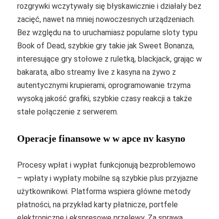
rozgrywki wczytywały się błyskawicznie i działały bez
zacięć, nawet na mniej nowoczesnych urządzeniach.
Bez względu na to uruchamiasz popularne sloty typu
Book of Dead, szybkie gry takie jak Sweet Bonanza,
interesujące gry stołowe z ruletką, blackjack, grając w
bakarata, albo streamy live z kasyna na żywo z
autentycznymi krupierami, oprogramowanie trzyma
wysoką jakość grafiki, szybkie czasy reakcji a także
stałe połączenie z serwerem.
Operacje finansowe w w apce nv kasyno
Procesy wpłat i wypłat funkcjonują bezproblemowo
– wpłaty i wypłaty mobilne są szybkie plus przyjazne
użytkownikowi. Platforma wspiera główne metody
płatności, na przykład karty płatnicze, portfele
elektroniczne i ekspresowe przelewy. Za sprawą