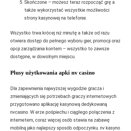
Skończone – możesz teraz rozpocząć grę a
także wykorzystać wszystkie możliwości
strony kasynowej na telefonie.
Wszystko trwa krócej niż minutę a także od razu
otwiera dostęp do pełnego wyboru gier, promocji oraz
opcji zarządzania kontem – wszystko to zawsze
dostępne, w dowolnym miejscu.
Plusy użytkowania apki nv casino
Dla zapewnienia najwyższej wygodzie gracza i
zmieniających się potrzebach graczy internetowych
przygotowano aplikację kasynową dedykowaną
nvcasino. W erze pośpiechu i ciągłego połączenia z
internetem, coraz więcej osób stawia na zabawę
mobilną jako najlepszy sposób odpoczynku. nv kasyno