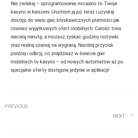
Nie zwlekaj – oprogramowanie nvcasino to Twoje
kasyno w kieszeni. Uruchom ją już teraz i uzyskaj
dostęp do wielu gier, błyskawicznych płatności jak
również wyjątkowych ofert mobilnych. Całość trwa
niecałą minutę, a możesz zyskać godziny rozrywki
oraz realną szansę na wygraną. Naciśnij przycisk
poniżej i odkryj, co znajdziesz w świecie gier
mobilnych nv kasyno – od nowych automatów aż po
specjalne oferty dostępne jedynie w aplikacji!
PREVIOUS
NEXT