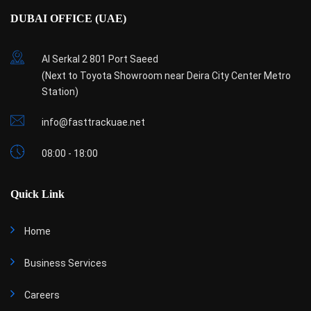
DUBAI OFFICE (UAE)
Al Serkal 2 801 Port Saeed
(Next to Toyota Showroom near Deira City Center Metro
Station)
info@fasttrackuae.net
08:00 - 18:00
Quick Link
Home
Business Services
Careers