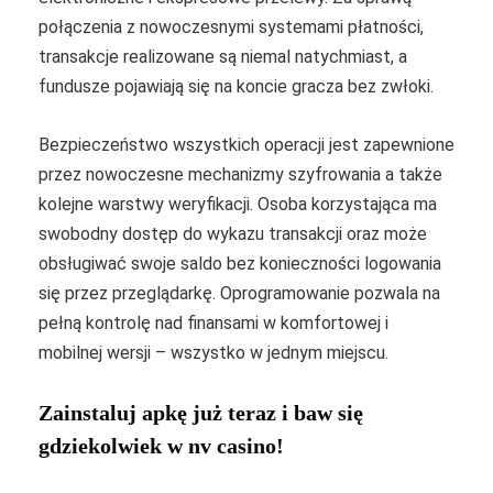
połączenia z nowoczesnymi systemami płatności,
transakcje realizowane są niemal natychmiast, a
fundusze pojawiają się na koncie gracza bez zwłoki.
Bezpieczeństwo wszystkich operacji jest zapewnione
przez nowoczesne mechanizmy szyfrowania a także
kolejne warstwy weryfikacji. Osoba korzystająca ma
swobodny dostęp do wykazu transakcji oraz może
obsługiwać swoje saldo bez konieczności logowania
się przez przeglądarkę. Oprogramowanie pozwala na
pełną kontrolę nad finansami w komfortowej i
mobilnej wersji – wszystko w jednym miejscu.
Zainstaluj apkę już teraz i baw się
gdziekolwiek w nv casino!