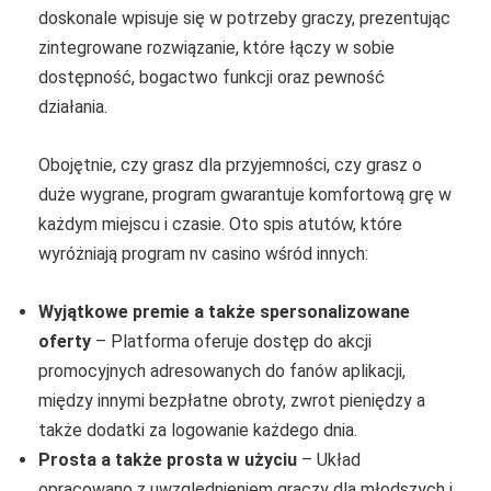
doskonale wpisuje się w potrzeby graczy, prezentując
zintegrowane rozwiązanie, które łączy w sobie
dostępność, bogactwo funkcji oraz pewność
działania.
Obojętnie, czy grasz dla przyjemności, czy grasz o
duże wygrane, program gwarantuje komfortową grę w
każdym miejscu i czasie. Oto spis atutów, które
wyróżniają program nv casino wśród innych:
Wyjątkowe premie a także spersonalizowane
oferty
– Platforma oferuje dostęp do akcji
promocyjnych adresowanych do fanów aplikacji,
między innymi bezpłatne obroty, zwrot pieniędzy a
także dodatki za logowanie każdego dnia.
Prosta a także prosta w użyciu
– Układ
opracowano z uwzględnieniem graczy dla młodszych i