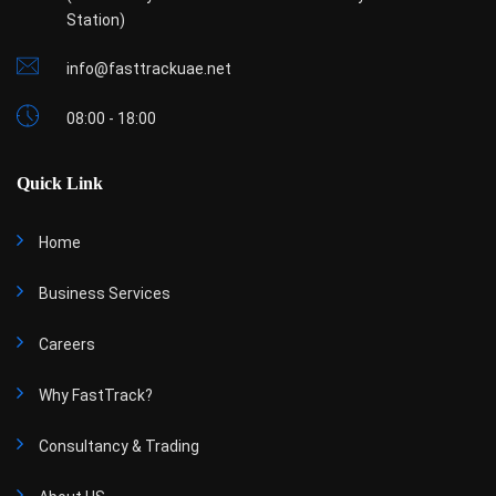
Station)
info@fasttrackuae.net
08:00 - 18:00
Quick Link
Home
Business Services
Careers
Why FastTrack?
Consultancy & Trading