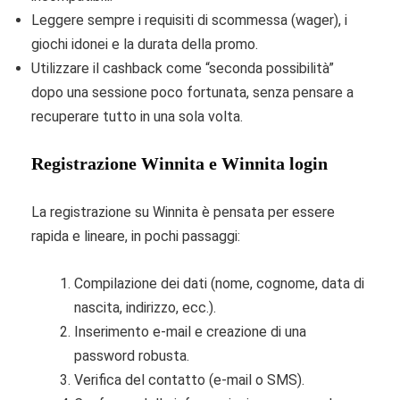
Leggere sempre i requisiti di scommessa (wager), i
giochi idonei e la durata della promo.
Utilizzare il cashback come “seconda possibilità”
dopo una sessione poco fortunata, senza pensare a
recuperare tutto in una sola volta.
Registrazione Winnita e Winnita login
La registrazione su Winnita è pensata per essere
rapida e lineare, in pochi passaggi:
Compilazione dei dati (nome, cognome, data di
nascita, indirizzo, ecc.).
Inserimento e‑mail e creazione di una
password robusta.
Verifica del contatto (e‑mail o SMS).