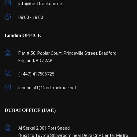
info@fasttrackuae.net
08:00 - 18:00
London OFFICE
Flat # 50, Poplar Court, Princeville Street, Bradford,
England, BD7 2AB
(+447) 417506725
london.off@fasttrackuae.net
DUBAI OFFICE (UAE)
Al Serkal 2 801 Port Saeed
(Next to Toyota Showroom near Deira City Center Metro