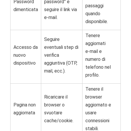
Password
password” e
passaggi
dimenticata
seguire il link via
quando
e‑mail.
disponibile.
Tenere
Seguire
aggiornati
Accesso da
eventuali step di
e‑mail e
nuovo
verifica
numero di
dispositivo
aggiuntiva (OTP,
telefono nel
mail, ecc.).
profilo.
Tenere il
Ricaricare il
browser
Pagina non
browser o
aggiornato e
aggiornata
svuotare
usare
cache/cookie.
connessioni
stabili.