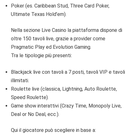
Poker (es. Caribbean Stud, Three Card Poker,
Ultimate Texas Hold’em).
Nella sezione Live Casino la piattaforma dispone di
oltre 150 tavoli live, grazie a provider come
Pragmatic Play ed Evolution Gaming.
Tra le tipologie più presenti:
Blackjack live con tavoli a 7 posti, tavoli VIP e tavoli
illimitati.
Roulette live (classica, Lightning, Auto Roulette,
Speed Roulette).
Game show interattivi (Crazy Time, Monopoly Live,
Deal or No Deal, ecc.).
Qui il giocatore può scegliere in base a: