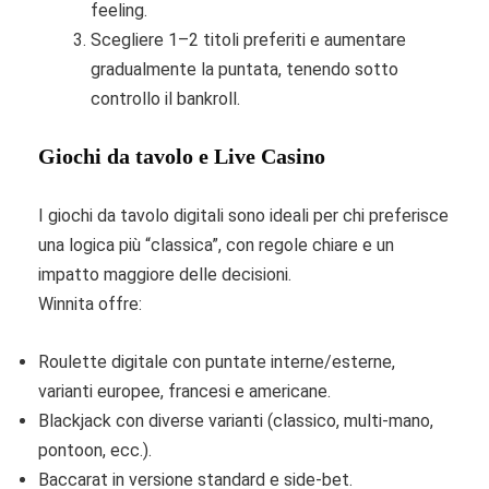
feeling.
Scegliere 1–2 titoli preferiti e aumentare
gradualmente la puntata, tenendo sotto
controllo il bankroll.
Giochi da tavolo e Live Casino
I giochi da tavolo digitali sono ideali per chi preferisce
una logica più “classica”, con regole chiare e un
impatto maggiore delle decisioni.
Winnita offre:
Roulette digitale con puntate interne/esterne,
varianti europee, francesi e americane.
Blackjack con diverse varianti (classico, multi‑mano,
pontoon, ecc.).
Baccarat in versione standard e side‑bet.