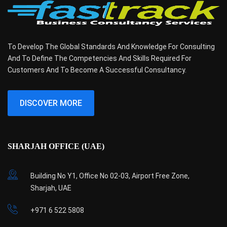
To Develop The Global Standards And Knowledge For Consulting
And To Define The Competencies And Skills Required For
Customers And To Become A Successful Consultancy.
DISCOVER MORE
SHARJAH OFFICE (UAE)
Building No Y1, Office No 02-03, Airport Free Zone,
Sharjah, UAE
+971 6 522 5808