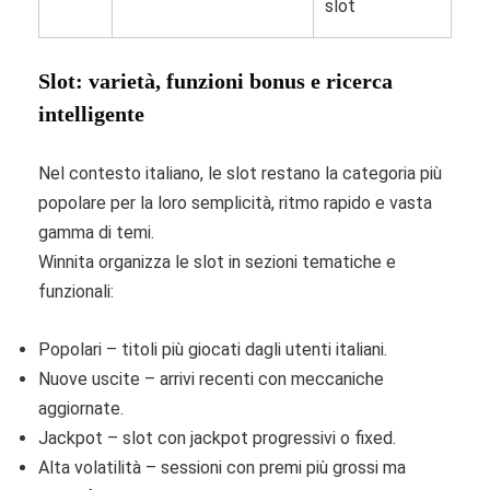
slot
Slot: varietà, funzioni bonus e ricerca
intelligente
Nel contesto italiano, le slot restano la categoria più
popolare per la loro semplicità, ritmo rapido e vasta
gamma di temi.
Winnita organizza le slot in sezioni tematiche e
funzionali:
Popolari – titoli più giocati dagli utenti italiani.
Nuove uscite – arrivi recenti con meccaniche
aggiornate.
Jackpot – slot con jackpot progressivi o fixed.
Alta volatilità – sessioni con premi più grossi ma