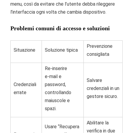
menu, così da evitare che l’utente debba rileggere
l’interfaccia ogni volta che cambia dispositivo.
Problemi comuni di accesso e soluzioni
Prevenzione
Situazione
Soluzione tipica
consigliata
Re‑inserire
e‑mail e
Salvare
Credenziali
password,
credenziali in un
errate
controllando
gestore sicuro.
maiuscole e
spazi.
Abilitare la
Usare “Recupera
verifica in due