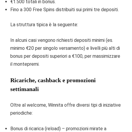
€1.500 totali in bonus.
Fino a 300 Free Spins distribuiti sui primi tre depositi.
La struttura tipica è la seguente:
In alcuni casi vengono richiesti depositi minimi (es.
minimo €20 per singolo versamento) e livelli più alti di
bonus per depositi superiori a €100, per massimizzare
il montepremi.
Ricariche, cashback e promozioni
settimanali
Oltre al welcome, Winnita offre diversi tipi di iniziative
periodiche:
Bonus di ricarica (reload) – promozioni mirate a