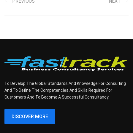
PREVIOUS
NEXT
To Develop The Global Standards And Knowledge For Consulting
And To Define The Competencies And Skills Required For
Customers And To Become A Successful Consultancy.
DISCOVER MORE