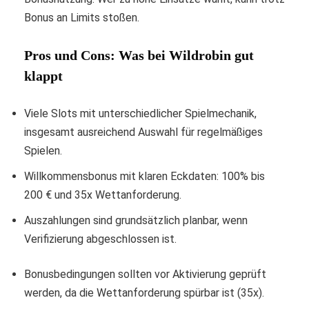
Bonus an Limits stoßen.
Pros und Cons: Was bei Wildrobin gut
klappt
Viele Slots mit unterschiedlicher Spielmechanik,
insgesamt ausreichend Auswahl für regelmäßiges
Spielen.
Willkommensbonus mit klaren Eckdaten: 100% bis
200 € und 35x Wettanforderung.
Auszahlungen sind grundsätzlich planbar, wenn
Verifizierung abgeschlossen ist.
Bonusbedingungen sollten vor Aktivierung geprüft
werden, da die Wettanforderung spürbar ist (35x).