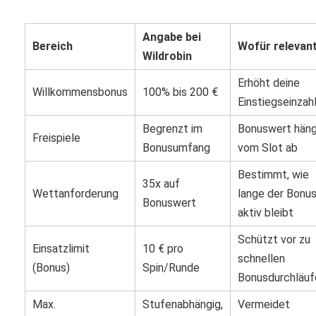
Angabe bei
Bereich
Wofür relevan
Wildrobin
Erhöht deine
Willkommensbonus
100% bis 200 €
Einstiegseinzah
Begrenzt im
Bonuswert hän
Freispiele
Bonusumfang
vom Slot ab
Bestimmt, wie
35x auf
Wettanforderung
lange der Bonu
Bonuswert
aktiv bleibt
Schützt vor zu
Einsatzlimit
10 € pro
schnellen
(Bonus)
Spin/Runde
Bonusdurchläuf
Max.
Stufenabhängig,
Vermeidet