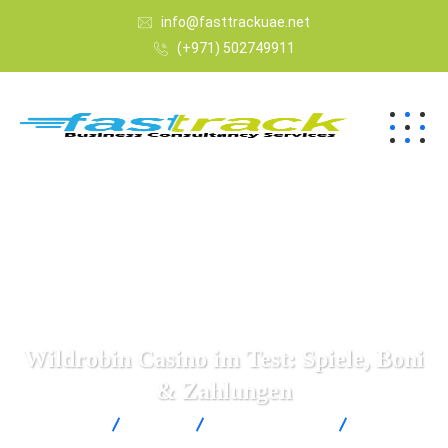
info@fasttrackuae.net
(+971) 502749911
Wildrobin Casino im Test: Spiele, Boni
& Zahlungen
Fast Track
Blogs
Uncategorized
Wildrobin
Casino im Test: Spiele, Boni & Zahlungen