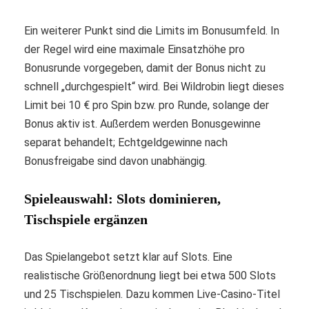
Ein weiterer Punkt sind die Limits im Bonusumfeld. In
der Regel wird eine maximale Einsatzhöhe pro
Bonusrunde vorgegeben, damit der Bonus nicht zu
schnell „durchgespielt“ wird. Bei Wildrobin liegt dieses
Limit bei 10 € pro Spin bzw. pro Runde, solange der
Bonus aktiv ist. Außerdem werden Bonusgewinne
separat behandelt; Echtgeldgewinne nach
Bonusfreigabe sind davon unabhängig.
Spieleauswahl: Slots dominieren,
Tischspiele ergänzen
Das Spielangebot setzt klar auf Slots. Eine
realistische Größenordnung liegt bei etwa 500 Slots
und 25 Tischspielen. Dazu kommen Live-Casino-Titel