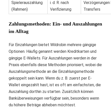
Spielerauszahlung
i. d. R. nach
Verzögerungen 
(Rahmen)
Verifizierung
Transfers
Zahlungsmethoden: Ein- und Auszahlungen
im Alltag
Für Einzahlungen bietet Wildrobin mehrere gängige
Optionen. Häufig genannt werden Kreditkarten und
gängige E-Wallets. Für Auszahlungen werden in der
Praxis ebenfalls diese Methoden priorisiert, wobei die
Auszahlungsmethode an die Einzahlungsmethode
gekoppelt sein kann. Wenn du z. B. zuerst per E-
Wallet eingezahlt hast, ist es oft am einfachsten, die
Auszahlung dorthin zu starten. Zusätzlich können
Banküberweisungen verfügbar sein, besonders wenn
du höhere Beträge abheben möchtest.