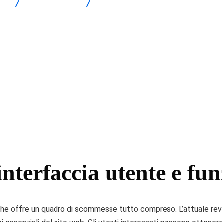
gs
Uncategorized
Revisione Winnita: interfaccia utente e
nterfaccia utente e fun
che offre un quadro di scommesse tutto compreso. L’attuale revisi