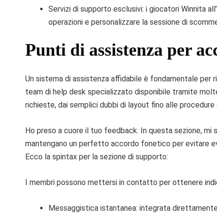
Servizi di supporto esclusivi: i giocatori Winnita a
operazioni e personalizzare la sessione di scomm
Punti di assistenza per ac
Un sistema di assistenza affidabile è fondamentale per 
team di help desk specializzato disponibile tramite molte
richieste, dai semplici dubbi di layout fino alle procedure 
Ho preso a cuore il tuo feedback. In questa sezione, mi s
mantengano un perfetto accordo fonetico per evitare even
Ecco la spintax per la sezione di supporto:
I membri possono mettersi in contatto per ottenere indica
Messaggistica istantanea: integrata direttamente 