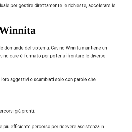
viduale per gestire direttamente le richieste, accelerare le
a Winnita
alle domande del sistema. Casino Winnita mantiene un
asino care è formato per poter affrontare le diverse
i loro aggettivi o scambiati solo con parole che
rcorsi già pronti:
 più efficiente percorso per ricevere assistenza in