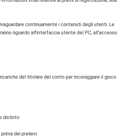
formazioni vitali relative ai premi di registrazione, alla
salvaguardare continuamente i contenuti degli utenti. Le
ranno riguardo all’interfaccia utente del PC, all’accesso
cariche del titolare del conto per incoraggiare il gioco
 distinto.
prima dei prelievi.