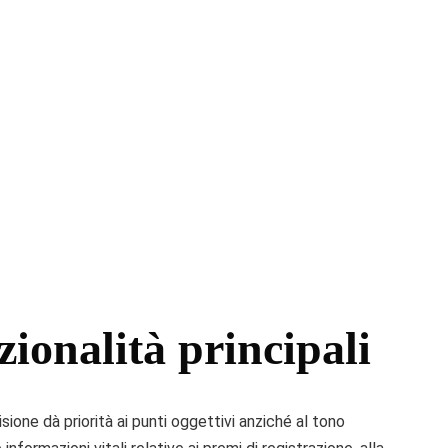
 funzionalità principali
zionalità principali
one dà priorità ai punti oggettivi anziché al tono