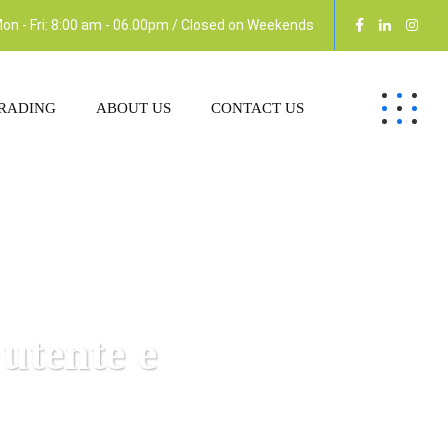
on - Fri: 8:00 am - 06.00pm / Closed on Weekends
RADING
ABOUT US
CONTACT US
 utente e