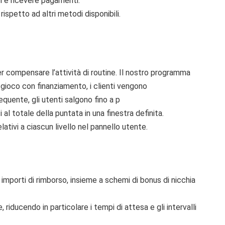
ll e ricevere pagamenti.
ispetto ad altri metodi disponibili.
r compensare l’attività di routine. Il nostro programma
l gioco con finanziamento, i clienti vengono
equente, gli utenti salgono fino a p
l totale della puntata in una finestra definita.
ativi a ciascun livello nel pannello utente.
 importi di rimborso, insieme a schemi di bonus di nicchia
e, riducendo in particolare i tempi di attesa e gli intervalli