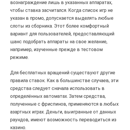
вознаграждение лишь в указанных аппаратах,
чтобы ставка засчитался. Когда список игр не
указан в промо, допускается выделять любые
слоты из сборника. Этот более комфортный
вариант для пользователей, предоставляющий
шанс подобрать аппараты на свое желание,
например, изученные прежде в тестовом
режиме.
Для бесплатных вращений существуют другие
правила ставок. Как в большинстве случаев, эти
средства следует сначала использовать в
определённых автоматах. Затем средства,
полученные с фриспинов, применяются в любых
азартных играх. Деньги, выигранные от данных
раундов, имеют возможность переводиться из
казино.