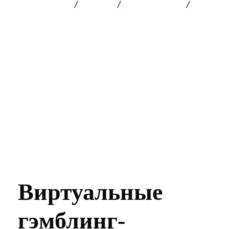
Fast Track
Blogs
! Без рубрики
Виртуальные гэмблинг-платформы с вознаграждениями:
какие призы предоставляются игрокам
Виртуальные
гэмблинг-