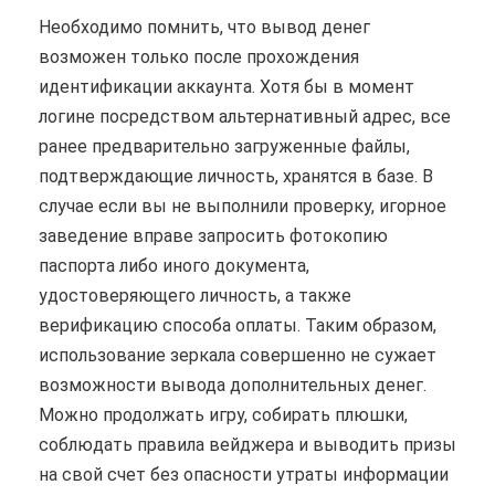
Необходимо помнить, что вывод денег
возможен только после прохождения
идентификации аккаунта. Хотя бы в момент
логине посредством альтернативный адрес, все
ранее предварительно загруженные файлы,
подтверждающие личность, хранятся в базе. В
случае если вы не выполнили проверку, игорное
заведение вправе запросить фотокопию
паспорта либо иного документа,
удостоверяющего личность, а также
верификацию способа оплаты. Таким образом,
использование зеркала совершенно не сужает
возможности вывода дополнительных денег.
Можно продолжать игру, собирать плюшки,
соблюдать правила вейджера и выводить призы
на свой счет без опасности утраты информации