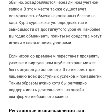
обычно, осведомляются через личном учетной
записи. В этом месте также существует
возможность обмена накопленных баллов на
кэш. Курс курс зачастую определяется в
зависимости от достигнутого уровня. Наиболее
выгодно обменивать поинты на средства могут
игроки с наивысшими уровнями.
Если игрок со временем перестанет проявлять
участие в виртуальном клубе, его ранг может
быть опущен до основного. Это вызовет для
лишению всех доступных успехов и привилегий.
Таким образом нужно хотя бы регулярно
поддерживать деятельность на онлайн-
платформе выбранного казино.
Регулярные вознаграждения для