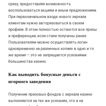
сразу, предоставляя возможность
воспользоваться акциям и иным предложениям.
При первоначальном входе нового зеркала
клиентам нужно авторизоваться в своем
профиле. В этом полностью остаются все призы
и преференции, если стали получены ранее.
Пользователям можно осуществлять логин
одновременно на различных копиях в одно и то
же время — это не запрещается условиями
большинства казино.
Как выводить бонусные деньги с
игорного заведения
Получение призовых фондов с зеркала казино
выполняется на тех же условиях, что и на