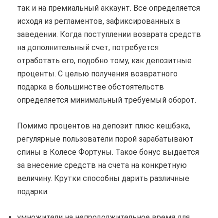
так и на премиальный аккаунт. Все определяется
исходя из регламентов, зафиксированных в
заведении. Когда поступлении возврата средств
на дополнительный счет, потребуется
отработать его, подобно тому, как депозитные
проценты. С целью получения возвратного
подарка в большинстве обстоятельств
определяется минимальный требуемый оборот.
Помимо процентов на депозит плюс кешбэка,
регулярные пользователи порой зарабатывают
спины в Колесе Фортуны. Такое бонус выдается
за внесение средств на счета на конкретную
величину. Крутки способны дарить различные
подарки:
умножители на непродолжительное время для