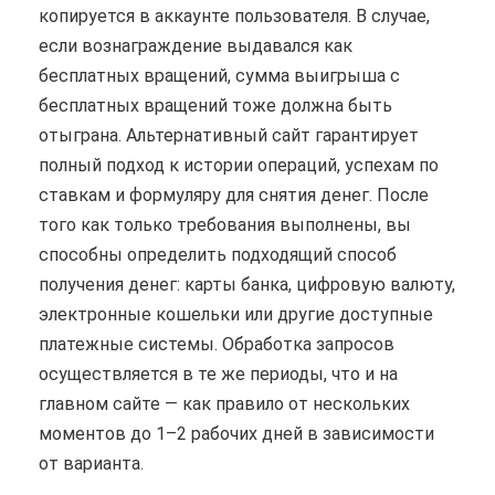
копируется в аккаунте пользователя. В случае,
если вознаграждение выдавался как
бесплатных вращений, сумма выигрыша с
бесплатных вращений тоже должна быть
отыграна. Альтернативный сайт гарантирует
полный подход к истории операций, успехам по
ставкам и формуляру для снятия денег. После
того как только требования выполнены, вы
способны определить подходящий способ
получения денег: карты банка, цифровую валюту,
электронные кошельки или другие доступные
платежные системы. Обработка запросов
осуществляется в те же периоды, что и на
главном сайте — как правило от нескольких
моментов до 1–2 рабочих дней в зависимости
от варианта.