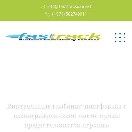
info@fasttrackuae.net
(+971) 502749911
Виртуальные гэмблинг-платформы с
вознаграждениями: какие призы
предоставляются игрокам