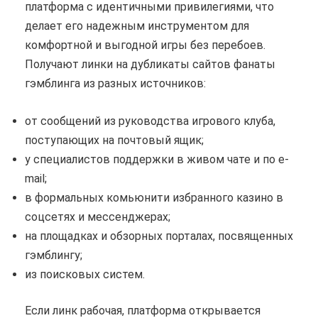
платформа с идентичными привилегиями, что
делает его надежным инструментом для
комфортной и выгодной игры без перебоев.
Получают линки на дубликаты сайтов фанаты
гэмблинга из разных источников:
от сообщений из руководства игрового клуба,
поступающих на почтовый ящик;
у специалистов поддержки в живом чате и по e-
mail;
в формальных комьюнити избранного казино в
соцсетях и мессенджерах;
на площадках и обзорных порталах, посвященных
гэмблингу;
из поисковых систем.
Если линк рабочая, платформа открывается