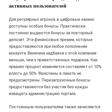
активных пользователей
Для регулярных игроков в цифровые казино
доступны особые бонусы. Практически
постоянно выдаются бонусы за повторный
депозит. Эти финансовые премии, которые
предоставляются при любое пополнение
аккаунта. Величина надбавки у этой компании
меньше, чем у приветственных подарков. Как
правило процент изменяется составляет от 10%
вплоть до 50%. Фриспины в пакете не
предусмотрены. Перезагрузочные бонусы
предоставляются без участия без нужды
извещать администрацию портала.
Постоянным пользователям также зачисляется