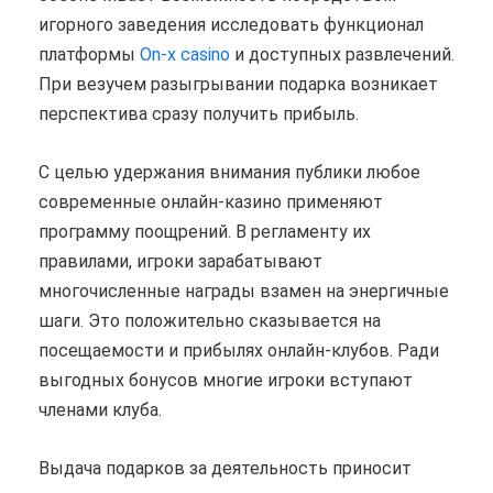
игорного заведения исследовать функционал
платформы
On-x casino
и доступных развлечений.
При везучем разыгрывании подарка возникает
перспектива сразу получить прибыль.
С целью удержания внимания публики любое
современные онлайн-казино применяют
программу поощрений. В регламенту их
правилами, игроки зарабатывают
многочисленные награды взамен на энергичные
шаги. Это положительно сказывается на
посещаемости и прибылях онлайн-клубов. Ради
выгодных бонусов многие игроки вступают
членами клуба.
Выдача подарков за деятельность приносит