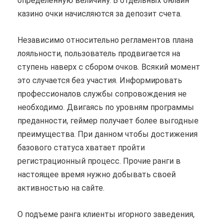
определённую величину. В отдельных онлайн
казино очки начисляются за депозит счета.
Независимо относительно регламентов плана
лояльности, пользователь продвигается на
ступень наверх с сбором очков. Всякий момент
это случается без участия. Информировать
профессионалов службы сопровождения не
необходимо. Двигаясь по уровням программы
преданности, геймер получает более выгодные
преимущества. При данном чтобы достижения
базового статуса хватает пройти
регистрационный процесс. Прочие ранги в
настоящее время нужно добывать своей
активностью на сайте.
О подъеме ранга клиенты игорного заведения,