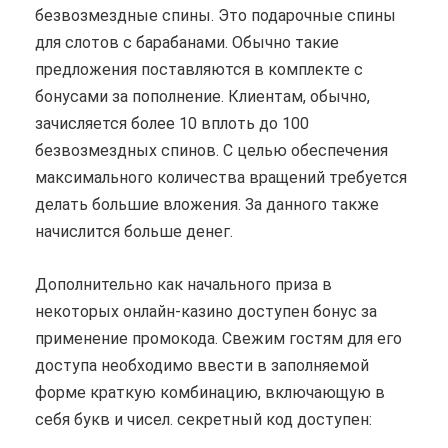
безвозмездные спины. Это подарочные спины
для слотов с барабанами. Обычно такие
предложения поставляются в комплекте с
бонусами за пополнение. Клиентам, обычно,
зачисляется более 10 вплоть до 100
безвозмездных спинов. С целью обеспечения
максимального количества вращений требуется
делать большие вложения. За данного также
начислится больше денег.
Дополнительно как начального приза в
некоторых онлайн-казино доступен бонус за
применение промокода. Свежим гостям для его
доступа необходимо ввести в заполняемой
форме краткую комбинацию, включающую в
себя букв и чисел. секретный код доступен: