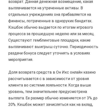
возврат. Данная денежная возмещение, какая
выплачивается на утраченные активы. В
отдельных учреждениях она прибавляется на
финансы, потраченные в одноруких бандитах.
Кэшбэк обычно выдается по итогам игрового
процесса за прошедшую неделю или за месяц.
Существуют гемблинговые площадки, какие
выплачивают выигрыш суточно. Периодичность
раздачи бонуса следует уточнять в условиях
мероприятия.
Доля возврата средств в Он Икс онлайн казино
рассчитывается с в зависимости от уровня
клиента во системе лояльности. Когда выше
уровень, тем значительнее предусмотрена
выплата. Ее размер обычно изменяется от 3% до
20%. Кешбэк может зачисляться как на вклад,