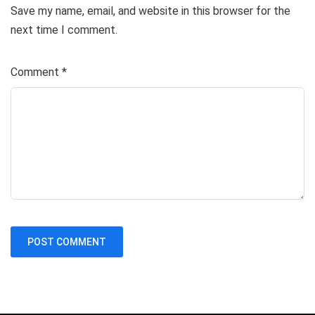
Save my name, email, and website in this browser for the
next time I comment.
Comment
*