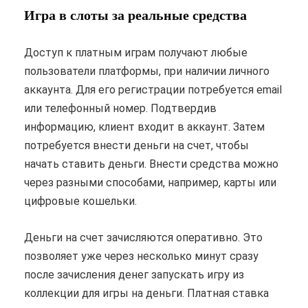
Игра в слоты за реальные средства
Доступ к платным играм получают любые
пользователи платформы, при наличии личного
аккаунта. Для его регистрации потребуется email
или телефонный номер. Подтвердив
информацию, клиент входит в аккаунт. Затем
потребуется внести деньги на счет, чтобы
начать ставить деньги. Внести средства можно
через разными способами, например, карты или
цифровые кошельки.
Деньги на счет зачисляются оперативно. Это
позволяет уже через несколько минут сразу
после зачисления денег запускать игру из
коллекции для игры на деньги. Платная ставка