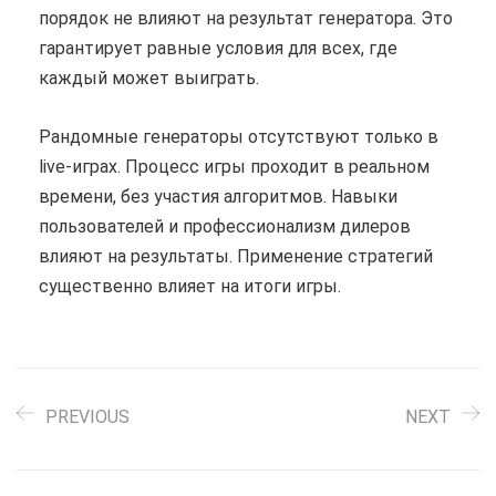
порядок не влияют на результат генератора. Это
гарантирует равные условия для всех, где
каждый может выиграть.
Рандомные генераторы отсутствуют только в
live-играх. Процесс игры проходит в реальном
времени, без участия алгоритмов. Навыки
пользователей и профессионализм дилеров
влияют на результаты. Применение стратегий
существенно влияет на итоги игры.
PREVIOUS
NEXT