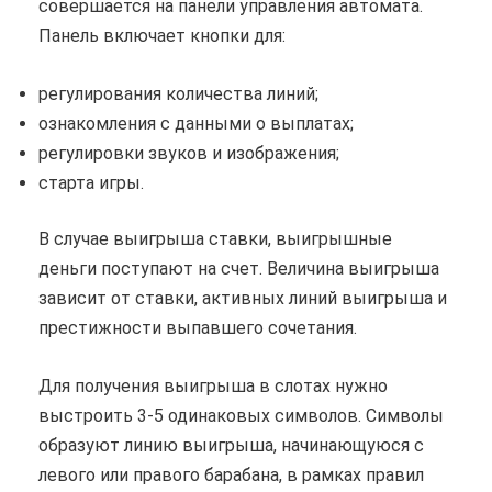
совершается на панели управления автомата.
Панель включает кнопки для:
регулирования количества линий;
ознакомления с данными о выплатах;
регулировки звуков и изображения;
старта игры.
В случае выигрыша ставки, выигрышные
деньги поступают на счет. Величина выигрыша
зависит от ставки, активных линий выигрыша и
престижности выпавшего сочетания.
Для получения выигрыша в слотах нужно
выстроить 3-5 одинаковых символов. Символы
образуют линию выигрыша, начинающуюся с
левого или правого барабана, в рамках правил