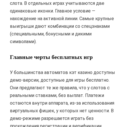
слота. В отдельных играх учитываются две
одинаковые иконки. Главное условие —
нахождение на активной линии. Самые крупные
выигрыши дают комбинации со спецзнаками
(специальными, бонусными и дикими
символами).
Главные черты бесплатных игр
У большинства автоматов кэт казино доступны
демо-версии, доступные для игры бесплатно.
Они предлагают те же правила, что у слотов с
реальными ставками, без выплат. Платежи
остаются внутри аппарата, из-за использования
виртуальных фишек, у которых нет ценности. В
демо-режиме разрешается играть без
прохождения регистрации и верификации.