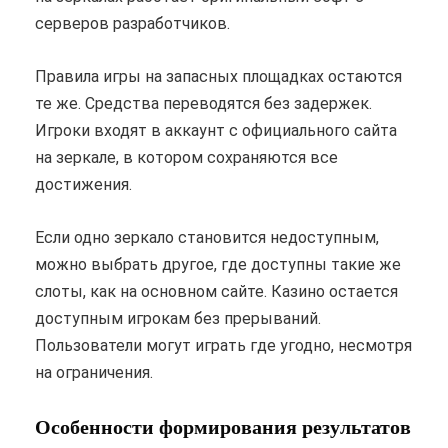
серверов разработчиков.
Правила игры на запасных площадках остаются
те же. Средства переводятся без задержек.
Игроки входят в аккаунт с официального сайта
на зеркале, в котором сохраняются все
достижения.
Если одно зеркало становится недоступным,
можно выбрать другое, где доступны такие же
слоты, как на основном сайте. Казино остается
доступным игрокам без прерываний.
Пользователи могут играть где угодно, несмотря
на ограничения.
Особенности формирования результатов