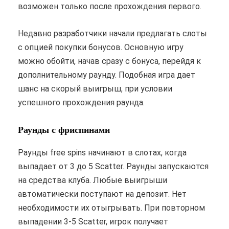
возможен только после прохождения первого.
Недавно разработчики начали предлагать слоты
с опцией покупки бонусов. Основную игру
можно обойти, начав сразу с бонуса, перейдя к
дополнительному раунду. Подобная игра дает
шанс на скорый выигрыш, при условии
успешного прохождения раунда.
Раунды с фриспинами
Раунды free spins начинают в слотах, когда
выпадает от 3 до 5 Scatter. Раунды запускаются
на средства клуба. Любые выигрыши
автоматически поступают на депозит. Нет
необходимости их отыгрывать. При повторном
выпадении 3-5 Scatter, игрок получает