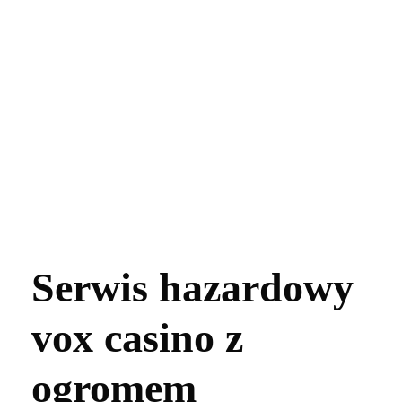
Serwis hazardowy
vox casino z
ogromem