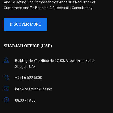
And To Define The Competencies And Skills Required For
Customers And To Become A Successful Consultancy.
DISCOVER MORE
SHARJAH OFFICE (UAE)
Building No Y1, Office No 02-03, Airport Free Zone,
Sharjah, UAE
+971 6 522 5808
info@fasttrackuae.net
08:00 - 18:00