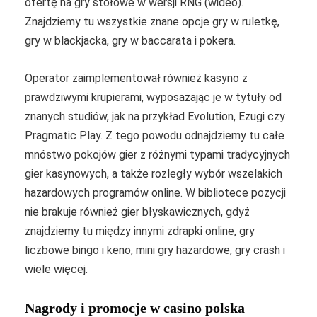
ofertę na gry stołowe w wersji RNG (wideo).
Znajdziemy tu wszystkie znane opcje gry w ruletkę,
gry w blackjacka, gry w baccarata i pokera.
Operator zaimplementował również kasyno z
prawdziwymi krupierami, wyposażając je w tytuły od
znanych studiów, jak na przykład Evolution, Ezugi czy
Pragmatic Play. Z tego powodu odnajdziemy tu całe
mnóstwo pokojów gier z różnymi typami tradycyjnych
gier kasynowych, a także rozległy wybór wszelakich
hazardowych programów online. W bibliotece pozycji
nie brakuje również gier błyskawicznych, gdyż
znajdziemy tu między innymi zdrapki online, gry
liczbowe bingo i keno, mini gry hazardowe, gry crash i
wiele więcej.
Nagrody i promocje w casino polska