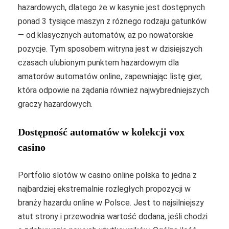
hazardowych, dlatego że w kasynie jest dostępnych
ponad 3 tysiące maszyn z różnego rodzaju gatunków
— od klasycznych automatów, aż po nowatorskie
pozycje. Tym sposobem witryna jest w dzisiejszych
czasach ulubionym punktem hazardowym dla
amatorów automatów online, zapewniając listę gier,
która odpowie na żądania również najwybredniejszych
graczy hazardowych.
Dostępność automatów w kolekcji vox
casino
Portfolio slotów w casino online polska to jedna z
najbardziej ekstremalnie rozległych propozycji w
branży hazardu online w Polsce. Jest to najsilniejszy
atut strony i przewodnia wartość dodana, jeśli chodzi