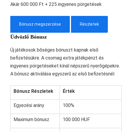
Akár 600 000 Ft + 225 ingyenes pörgetések
Bónusz megszerzése
Részletek
Üdvözlő Bónusz
Új játékosok bőséges bónuszt kapnak első
befizetésükre. A csomag extra játékpénzt és
ingyenes pörgetéseket kínál népszerű nyerőgépekre.
A bónusz aktiválása egyszerű az első befizetésnél.
Bónusz Részletek
Érték
Egyezési arány
100%
Maximum bónusz
100 000 HUF