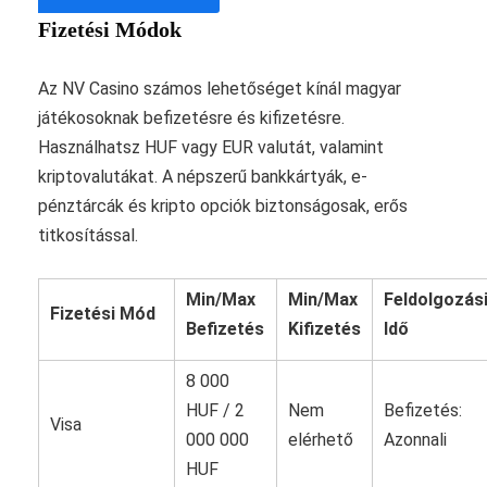
Fizetési Módok
Az NV Casino számos lehetőséget kínál magyar
játékosoknak befizetésre és kifizetésre.
Használhatsz HUF vagy EUR valutát, valamint
kriptovalutákat. A népszerű bankkártyák, e-
pénztárcák és kripto opciók biztonságosak, erős
titkosítással.
Min/Max
Min/Max
Feldolgozás
Fizetési Mód
Befizetés
Kifizetés
Idő
8 000
HUF / 2
Nem
Befizetés:
Visa
000 000
elérhető
Azonnali
HUF