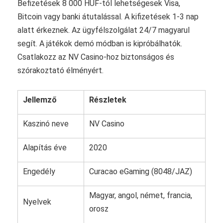
Befizetések 8 000 HUF-tól lehetségesek Visa,
Bitcoin vagy banki átutalással. A kifizetések 1-3 nap
alatt érkeznek. Az ügyfélszolgálat 24/7 magyarul
segít. A játékok demó módban is kipróbálhatók.
Csatlakozz az NV Casino-hoz biztonságos és
szórakoztató élményért.
Jellemző
Részletek
Kaszinó neve
NV Casino
Alapítás éve
2020
Engedély
Curacao eGaming (8048/JAZ)
Magyar, angol, német, francia,
Nyelvek
orosz