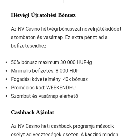
Hétvégi Újratöltési Bónusz
Az NV Casino hétvégi bónusszal növeli játékidődet
szombaton és vasárnap. Ez extra pénzt ad a
befizetéseidhez.
50% bónusz maximum 30 000 HUF-ig
Minimális befizetés: 8 000 HUF
Fogadási követelmény: 40x bónusz
Promóciós kód: WEEKENDHU
Szombat és vasárnap elérhető
Cashback Ajánlat
Az NV Casino heti cashback programja második
esélyt ad veszteségek esetén. A kaszinó minden