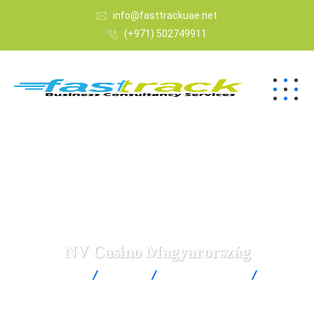
info@fasttrackuae.net
(+971) 502749911
NV Casino Magyarország
Fast Track
Blogs
Uncategorized
NV
Casino Magyarország