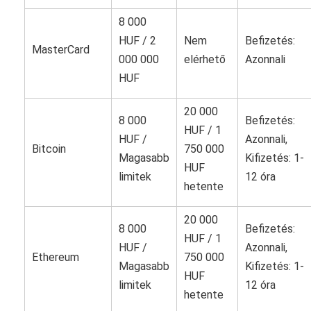
8 000
HUF / 2
Nem
Befizetés:
MasterCard
000 000
elérhető
Azonnali
HUF
20 000
8 000
Befizetés:
HUF / 1
HUF /
Azonnali,
Bitcoin
750 000
Magasabb
Kifizetés: 1-
HUF
limitek
12 óra
hetente
20 000
8 000
Befizetés:
HUF / 1
HUF /
Azonnali,
Ethereum
750 000
Magasabb
Kifizetés: 1-
HUF
limitek
12 óra
hetente