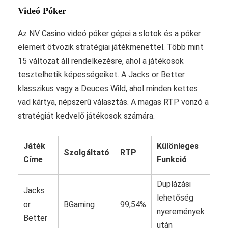
Videó Póker
Az NV Casino videó póker gépei a slotok és a póker
elemeit ötvözik stratégiai játékmenettel. Több mint
15 változat áll rendelkezésre, ahol a játékosok
tesztelhetik képességeiket. A Jacks or Better
klasszikus vagy a Deuces Wild, ahol minden kettes
vad kártya, népszerű választás. A magas RTP vonzó a
stratégiát kedvelő játékosok számára.
Játék
Különleges
Szolgáltató
RTP
Címe
Funkció
Duplázási
Jacks
lehetőség
or
BGaming
99,54%
nyeremények
Better
után