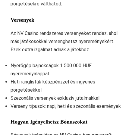
pörgetésekre válthatod.
Versenyek
Az NV Casino rendszeres versenyeket rendez, ahol
más játékosokkal versenghetsz nyereményekért.
Ezek extra izgalmat adnak a játékhoz.
Nyerőgép bajnokságok 1 500 000 HUF
nyereményalappal
Heti ranglisták készpénzzel és ingyenes
pörgetésekkel
Szezonális versenyek exkluzív jutalmakkal
Verseny típusok: napi, heti és szezonális események
Hogyan Igényelhetsz Bónuszokat