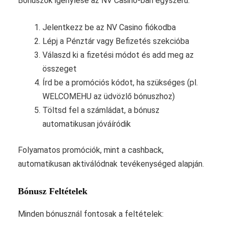
Bónuszok igénylése az NV Casino-ban egyszerű:
Jelentkezz be az NV Casino fiókodba
Lépj a Pénztár vagy Befizetés szekcióba
Válaszd ki a fizetési módot és add meg az
összeget
Írd be a promóciós kódot, ha szükséges (pl.
WELCOMEHU az üdvözlő bónuszhoz)
Töltsd fel a számládat, a bónusz
automatikusan jóváíródik
Folyamatos promóciók, mint a cashback,
automatikusan aktiválódnak tevékenységed alapján.
Bónusz Feltételek
Minden bónusznál fontosak a feltételek: