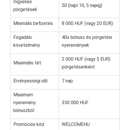
Ingyenes
50 (napi 10, 5 napig)
pörgetések
Minimális befizetés
8 000 HUF (vagy 20 EUR)
Fogadási
40x bónusz és pörgetési
követelmény
nyeremények
2 000 HUF (vagy 5 EUR)
Maximális tét
pörgetésenként
Érvényességi idő
7 nap
Maximum
nyeremény
350 000 HUF
bónuszból
Promóciós kód
WELCOMEHU