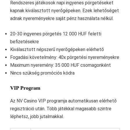
Rendszeres játékosok napi ingyenes pörgetéseket
kapnak kiválasztott nyerőgépeken. Ezek lehetőséget
adnak nyereményekre saját pénz használata nélkül.
20-30 ingyenes pörgetés 12 000 HUF feletti
befizetésekre
Kiválasztott népszerű nyerőgépeken elérhető
Fogadási követelmény: 40x pörgetési nyereményekre
Maximum nyeremény: 35 000 HUF csomagonként
Nincs szükség promóciós kódra
VIP Program
Az NV Casino VIP programja automatikusan elérhető
regisztráció után. Több játékkal magasabb szintre
léphetsz, jobb jutalmakkal.