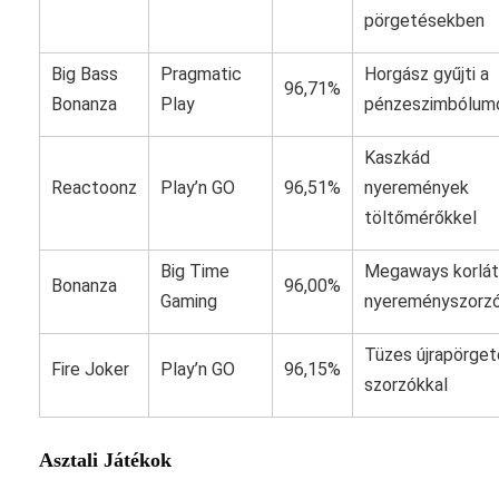
pörgetésekben
Big Bass
Pragmatic
Horgász gyűjti a
96,71%
Bonanza
Play
pénzeszimbólum
Kaszkád
Reactoonz
Play’n GO
96,51%
nyeremények
töltőmérőkkel
Big Time
Megaways korlát
Bonanza
96,00%
Gaming
nyereményszorzó
Tüzes újrapörget
Fire Joker
Play’n GO
96,15%
szorzókkal
Asztali Játékok