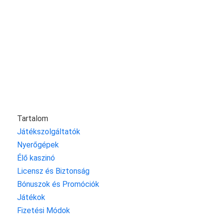
Tartalom
Játékszolgáltatók
Nyerőgépek
Élő kaszinó
Licensz és Biztonság
Bónuszok és Promóciók
Játékok
Fizetési Módok