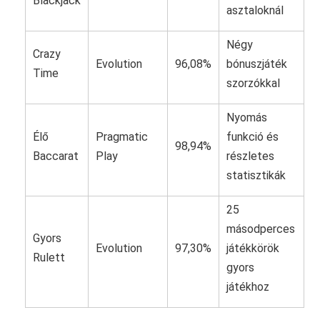
Blackjack
asztaloknál
Négy
Crazy
Evolution
96,08%
bónuszjáték
Time
szorzókkal
Nyomás
Élő
Pragmatic
funkció és
98,94%
Baccarat
Play
részletes
statisztikák
25
másodperces
Gyors
Evolution
97,30%
játékkörök
Rulett
gyors
játékhoz