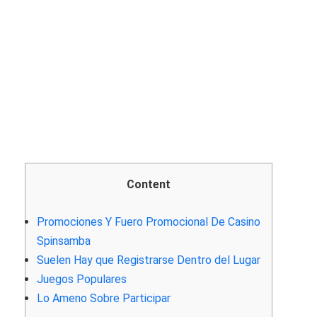
Content
Promociones Y Fuero Promocional De Casino
Spinsamba
Suelen Hay que Registrarse Dentro del Lugar
Juegos Populares
Lo Ameno Sobre Participar