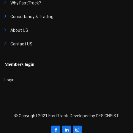
Why FastTrack?
Consultancy & Trading
About US
Contact US
Members login
Login
© Copyright 2021 FastTrack. Developed by
DESIGNSIST