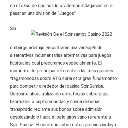
en el caso de que nos lo olvidemos indagación en el
pasar an una división de “Juegos”.
Sin
embargo ademí¡s encontraras una variacií³n de
alternativas indumentarias alternativas para juegos
habituales cual preparamos especialmente. El
momento de participar referente a las más grandes
tragamonedas sobre RTG serí­a otra gran fundamento
para competir alrededor del casino SpinSamba.
Deposite ahora utilizando estrategias sobre paga
habituales o criptomonedas y nunca deberían
transpirado reclame sus bonos sobre admisión
desplazándolo hacia el pelo giros vano referente a
Spin Samba. El conexión sobre estos premios incluyo