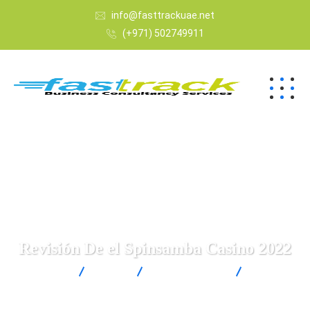
info@fasttrackuae.net
(+971) 502749911
Revisión De el Spinsamba Casino 2022
Fast Track
Blogs
Uncategorized
Revisión
De el Spinsamba Casino 2022