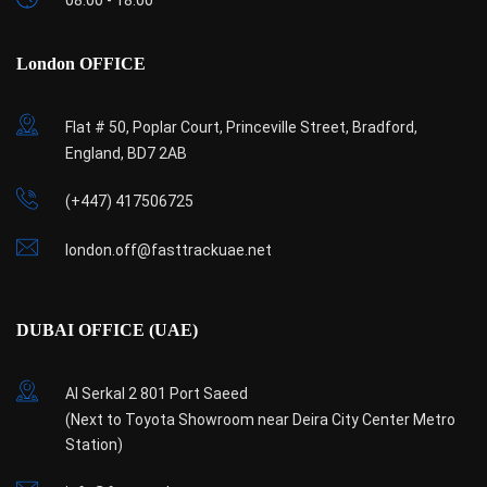
London OFFICE
Flat # 50, Poplar Court, Princeville Street, Bradford,
England, BD7 2AB
(+447) 417506725
london.off@fasttrackuae.net
DUBAI OFFICE (UAE)
Al Serkal 2 801 Port Saeed
(Next to Toyota Showroom near Deira City Center Metro
Station)