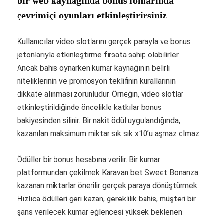
bir web kaynağında bonus fonlarında
çevrimiçi oyunları etkinleştirirsiniz
Kullanıcılar video slotlarını gerçek parayla ve bonus
jetonlarıyla etkinleştirme fırsata sahip olabilirler.
Ancak bahis oynarken kumar kaynağının belirli
niteliklerinin ve promosyon teklifinin kurallarının
dikkate alınması zorunludur. Örneğin, video slotlar
etkinleştirildiğinde öncelikle katkılar bonus
bakiyesinden silinir. Bir nakit ödül uygulandığında,
kazanılan maksimum miktar sık sık x10’u aşmaz olmaz.
Ödüller bir bonus hesabına verilir. Bir kumar
platformundan çekilmek Karavan bet Sweet Bonanza
kazanan miktarlar önerilir gerçek paraya dönüştürmek.
Hızlıca ödülleri geri kazan, gereklilik bahis, müşteri bir
şans verilecek kumar eğlencesi yüksek beklenen