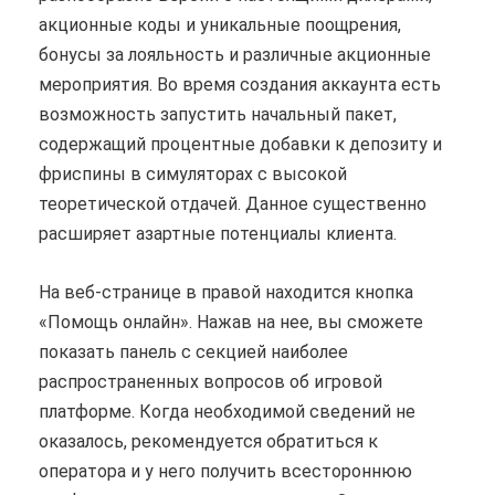
акционные коды и уникальные поощрения,
бонусы за лояльность и различные акционные
мероприятия. Во время создания аккаунта есть
возможность запустить начальный пакет,
содержащий процентные добавки к депозиту и
фриспины в симуляторах с высокой
теоретической отдачей. Данное существенно
расширяет азартные потенциалы клиента.
На веб-странице в правой находится кнопка
«Помощь онлайн». Нажав на нее, вы сможете
показать панель с секцией наиболее
распространенных вопросов об игровой
платформе. Когда необходимой сведений не
оказалось, рекомендуется обратиться к
оператора и у него получить всестороннюю