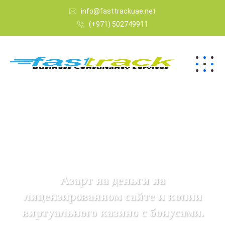
info@fasttrackuae.net
(+971) 502749911
Азарт на деньги на
лицензированном сайте и копии
виртуального казино с бонусами.