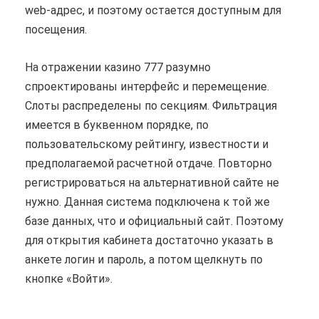
web-адрес, и поэтому остается доступным для
посещения.
На отражении казино 777 разумно
спроектированы интерфейс и перемещение.
Слоты распределены по секциям. Фильтрация
имеется в буквенном порядке, по
пользовательскому рейтингу, известности и
предполагаемой расчетной отдаче. Повторно
регистрироваться на альтернативной сайте не
нужно. Данная система подключена к той же
базе данных, что и официальный сайт. Поэтому
для открытия кабинета достаточно указать в
анкете логин и пароль, а потом щелкнуть по
кнопке «Войти».