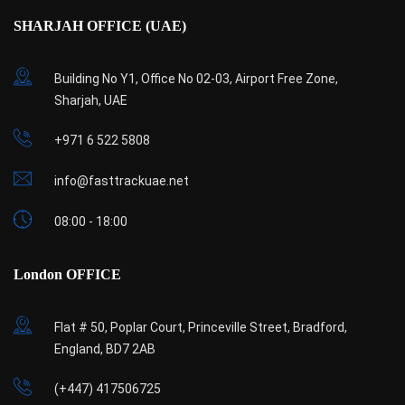
SHARJAH OFFICE (UAE)
Building No Y1, Office No 02-03, Airport Free Zone,
Sharjah, UAE
+971 6 522 5808
info@fasttrackuae.net
08:00 - 18:00
London OFFICE
Flat # 50, Poplar Court, Princeville Street, Bradford,
England, BD7 2AB
(+447) 417506725