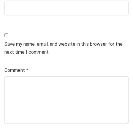
Save my name, email, and website in this browser for the
next time I comment.
Comment
*