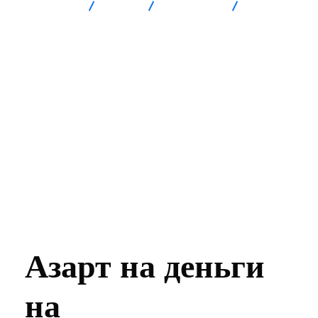
Fast Track
Blogs
9600_sat2
Азарт на
деньги на лицензированном сайте и копии виртуального
казино с бонусами.
Азарт на деньги
на