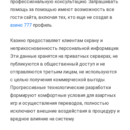
профессиональную консультацию. Запрашивать
помощь за помощью имеют возможность все
гости сайта, включая тех, кто еще не создал в
азино 777
профиль.
Казино предоставляет клиентам охрану и
неприкосновенность персональной информации.
Эти данные хранятся на приватных серверах, не
публикуются в общественный доступ и не
отправляются третьим лицам, не используются
с целью получения коммерческой выгоды.
Прогрессивные технологические разработки
формируют комфортные условия для азартных
игр и осуществления переводов, полностью
исключают внешние воздействия в процедуру и
вредное влияние на систему.