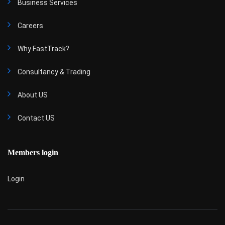
Business Services
Careers
Why FastTrack?
Consultancy & Trading
About US
Contact US
Members login
Login