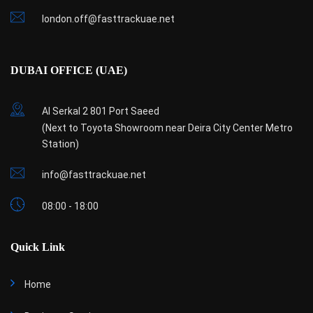
london.off@fasttrackuae.net
DUBAI OFFICE (UAE)
Al Serkal 2 801 Port Saeed
(Next to Toyota Showroom near Deira City Center Metro
Station)
info@fasttrackuae.net
08:00 - 18:00
Quick Link
Home