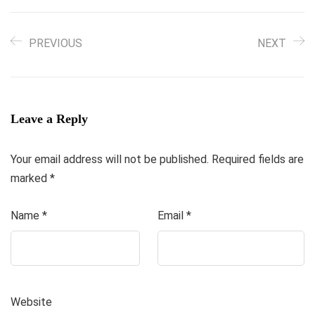
PREVIOUS
NEXT
Leave a Reply
Your email address will not be published.
Required fields are
marked
*
Name
*
Email
*
Website