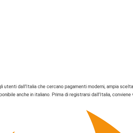
O
gli utenti dall’Italia che cercano pagamenti moderni, ampia scelt
nibile anche in italiano. Prima di registrarsi dall’Italia, conviene