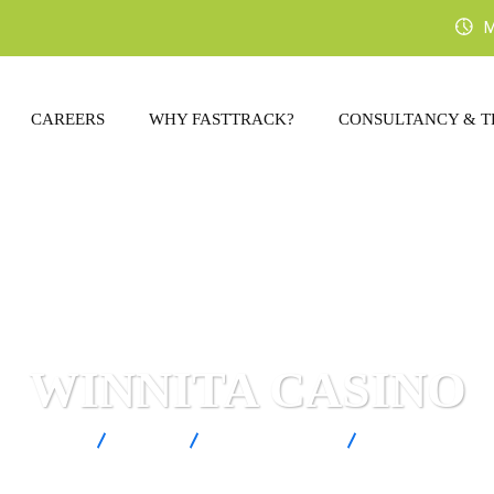
M
CAREERS
WHY FASTTRACK?
CONSULTANCY & T
WINNITA CASINO
Fast Track
Blogs
Uncategorized
WINNITA CASIN