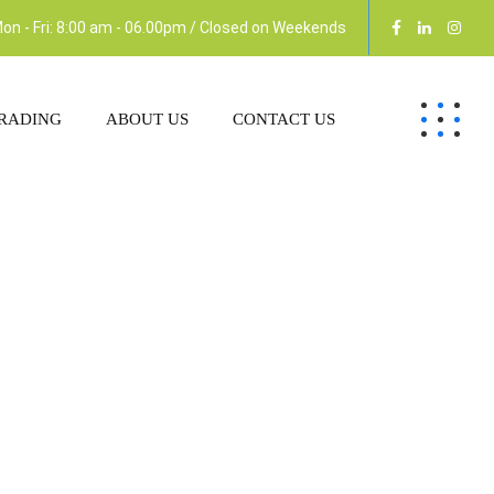
on - Fri: 8:00 am - 06.00pm / Closed on Weekends
RADING
ABOUT US
CONTACT US
O