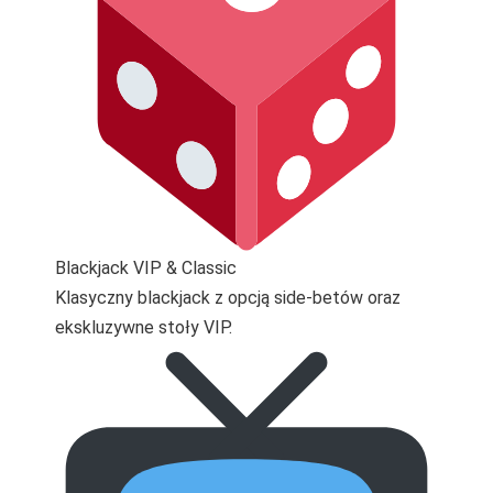
Blackjack VIP & Classic
Klasyczny blackjack z opcją side-betów oraz
ekskluzywne stoły VIP.