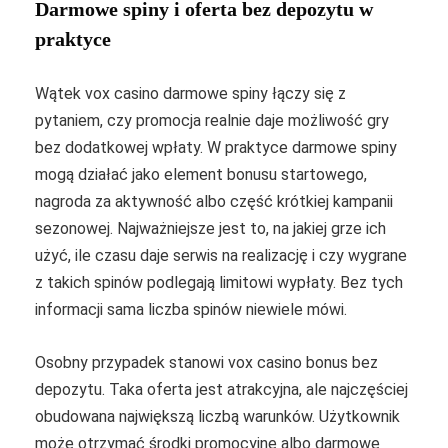
Darmowe spiny i oferta bez depozytu w
praktyce
Wątek vox casino darmowe spiny łączy się z
pytaniem, czy promocja realnie daje możliwość gry
bez dodatkowej wpłaty. W praktyce darmowe spiny
mogą działać jako element bonusu startowego,
nagroda za aktywność albo część krótkiej kampanii
sezonowej. Najważniejsze jest to, na jakiej grze ich
użyć, ile czasu daje serwis na realizację i czy wygrane
z takich spinów podlegają limitowi wypłaty. Bez tych
informacji sama liczba spinów niewiele mówi.
Osobny przypadek stanowi vox casino bonus bez
depozytu. Taka oferta jest atrakcyjna, ale najczęściej
obudowana największą liczbą warunków. Użytkownik
może otrzymać środki promocyjne albo darmowe