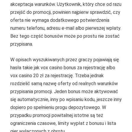
akceptacja warunków. Użytkownik, który chce od razu
przejść do promocji, powinien najpierw sprawdzić, czy
oferta nie wymaga dodatkowego potwierdzenia
numeru telefonu, adresu e-mail albo pierwszej wpłaty.
Bez tego część bonusów może po prostu nie zostać
przypisana.
W opisach wyszukiwanych przez graczy pojawiają się
hasła takie jak vox casino bonus za rejestrację albo
vox casino 20 zł za rejestrację. Trzeba jednak
rozdzielić samą nazwę oferty od realnych warunków
przypisania promocji. Jeden bonus może aktywować
się automatycznie, inny po wpisaniu kodu, jeszcze inny
dopiero po spełnieniu progu depozytowego. W
przypadku promocji powitalnej istotne są też
ograniczenia czasowe, limity wypłat z bonusu i lista
gier wyłączonych z obrotu.