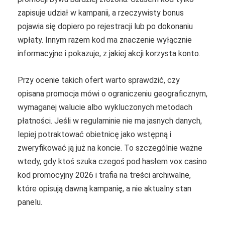
zapisuje udział w kampanii, a rzeczywisty bonus
pojawia się dopiero po rejestracji lub po dokonaniu
wpłaty. Innym razem kod ma znaczenie wyłącznie
informacyjne i pokazuje, z jakiej akcji korzysta konto.
Przy ocenie takich ofert warto sprawdzić, czy
opisana promocja mówi o ograniczeniu geograficznym,
wymaganej walucie albo wykluczonych metodach
płatności. Jeśli w regulaminie nie ma jasnych danych,
lepiej potraktować obietnicę jako wstępną i
zweryfikować ją już na koncie. To szczególnie ważne
wtedy, gdy ktoś szuka czegoś pod hasłem vox casino
kod promocyjny 2026 i trafia na treści archiwalne,
które opisują dawną kampanię, a nie aktualny stan
panelu.