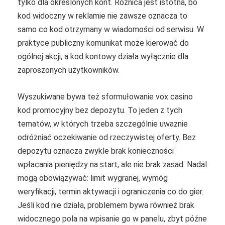
tylko dla określonych kont. Różnica jest istotna, bo
kod widoczny w reklamie nie zawsze oznacza to
samo co kod otrzymany w wiadomości od serwisu. W
praktyce publiczny komunikat może kierować do
ogólnej akcji, a kod kontowy działa wyłącznie dla
zaproszonych użytkowników.
Wyszukiwane bywa też sformułowanie vox casino
kod promocyjny bez depozytu. To jeden z tych
tematów, w których trzeba szczególnie uważnie
odróżniać oczekiwanie od rzeczywistej oferty. Bez
depozytu oznacza zwykle brak konieczności
wpłacania pieniędzy na start, ale nie brak zasad. Nadal
mogą obowiązywać: limit wygranej, wymóg
weryfikacji, termin aktywacji i ograniczenia co do gier.
Jeśli kod nie działa, problemem bywa również brak
widocznego pola na wpisanie go w panelu, zbyt późne