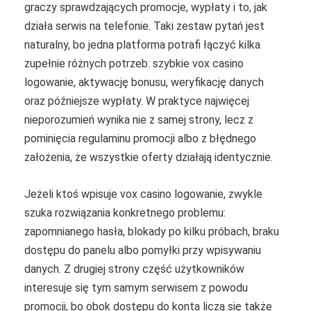
graczy sprawdzających promocje, wypłaty i to, jak
działa serwis na telefonie. Taki zestaw pytań jest
naturalny, bo jedna platforma potrafi łączyć kilka
zupełnie różnych potrzeb: szybkie vox casino
logowanie, aktywację bonusu, weryfikację danych
oraz późniejsze wypłaty. W praktyce najwięcej
nieporozumień wynika nie z samej strony, lecz z
pominięcia regulaminu promocji albo z błędnego
założenia, że wszystkie oferty działają identycznie.
Jeżeli ktoś wpisuje vox casino logowanie, zwykle
szuka rozwiązania konkretnego problemu:
zapomnianego hasła, blokady po kilku próbach, braku
dostępu do panelu albo pomyłki przy wpisywaniu
danych. Z drugiej strony część użytkowników
interesuje się tym samym serwisem z powodu
promocji, bo obok dostępu do konta liczą się także