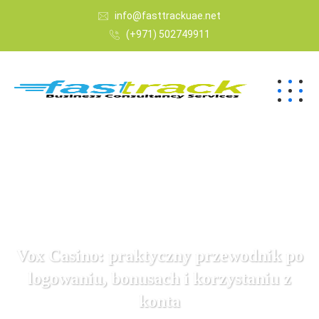
info@fasttrackuae.net
(+971) 502749911
Vox Casino: praktyczny przewodnik po
logowaniu, bonusach i korzystaniu z
konta