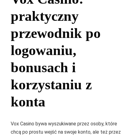
praktyczny
przewodnik po
logowaniu,
bonusach i
korzystaniu z
konta
Vox Casino bywa wyszukiwane przez osoby, które
chcą po prostu wejść na swoje konto, ale też przez