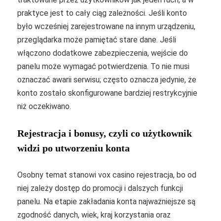
praktyce jest to cały ciąg zależności. Jeśli konto
było wcześniej zarejestrowane na innym urządzeniu,
przeglądarka może pamiętać stare dane. Jeśli
włączono dodatkowe zabezpieczenia, wejście do
panelu może wymagać potwierdzenia. To nie musi
oznaczać awarii serwisu; często oznacza jedynie, że
konto zostało skonfigurowane bardziej restrykcyjnie
niż oczekiwano.
Rejestracja i bonusy, czyli co użytkownik
widzi po utworzeniu konta
Osobny temat stanowi vox casino rejestracja, bo od
niej zależy dostęp do promocji i dalszych funkcji
panelu. Na etapie zakładania konta najważniejsze są
zgodność danych, wiek, kraj korzystania oraz