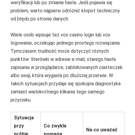
weryfikacji lub po zmianie hasła. Jeśli pojawia się
problem, warto najpierw odróżnić kłopot techniczny
od błędu po stronie danych.
Wiele osób wpisuje też vox casino login lub vox
logowanie, oczekując jednego prostego rozwiązania.
Tymczasem trudność może dotyczyć różnych
punktów: literówki w adresie e-mail, starego hasła
zapisania w przeglądarce, zablokowanych ciasteczek
albo sesji, która wygasła po dłuższej przerwie. W
takich sytuacjach przydaje się spokojna diagnostyka
zamiast wielokrotnego klikania tego samego
przycisku.
Sytuacja
przy
Co zwykle
Na co uważać
próbie
pomaga