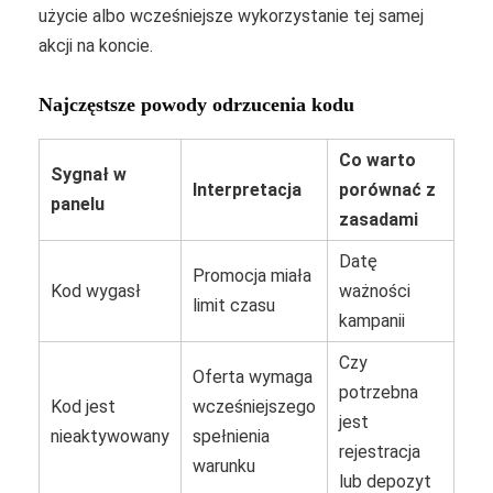
użycie albo wcześniejsze wykorzystanie tej samej
akcji na koncie.
Najczęstsze powody odrzucenia kodu
Co warto
Sygnał w
Interpretacja
porównać z
panelu
zasadami
Datę
Promocja miała
Kod wygasł
ważności
limit czasu
kampanii
Czy
Oferta wymaga
potrzebna
Kod jest
wcześniejszego
jest
nieaktywowany
spełnienia
rejestracja
warunku
lub depozyt