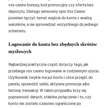
vox casino bonusy, kod promocyjny czy oferta bez
depozytu. Dlatego sensowny opis Vox Casino
powinien łączyć temat wejścia do konta z analizą
warunków, a nie sprowadzać wszystkiego do jednego
schematu.
Logowanie do konta bez zbędnych skrótów
myślowych
Najbardziej praktyczna część dotyczy tego, jak
przebiega vox casino logowanie w codziennym użyciu.
Użytkownik zwykle ma już konto i chce przejść do
panelu, sprawdzić saldo, aktywne promocje albo
historię transakcji. W takim przypadku liczy się
poprawność danych, stabilne połączenie i to, czy
konto nie zostało czasowo ograniczone po