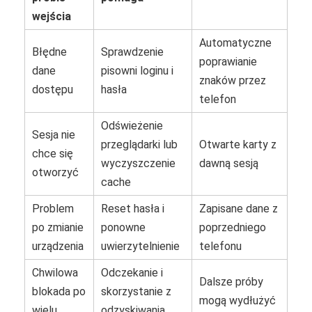
wejścia
Automatyczne
Błędne
Sprawdzenie
poprawianie
dane
pisowni loginu i
znaków przez
dostępu
hasła
telefon
Odświeżenie
Sesja nie
przeglądarki lub
Otwarte karty z
chce się
wyczyszczenie
dawną sesją
otworzyć
cache
Problem
Reset hasła i
Zapisane dane z
po zmianie
ponowne
poprzedniego
urządzenia
uwierzytelnienie
telefonu
Chwilowa
Odczekanie i
Dalsze próby
blokada po
skorzystanie z
mogą wydłużyć
wielu
odzyskiwania