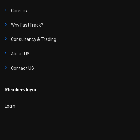
Careers
Why FastTrack?
Consultancy & Trading
About US
Contact US
Members login
Login