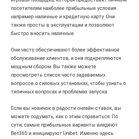
посетителям наиболее прибыльные условия.
например наличные и кредитную карту. Они
также просты в эксплуатации и позволяют
быстро вносить наличные.
Они часто обеспечивают более эффективное
обслуживание клиентов, и они подкрепляются
мощным сбором. Вы также можете
просмотреть список часто задаваемых
вопросов о силовых установках, чтобы узнать о
типичных вопросах и проблемах запуска.
Если вы новичок в радости онлайн-ставок, вы
можете подумать, как с этим справиться. По
сути, самые прибыльные варианты владеют
Bet365 и инициируют Unibet. Именно здесь