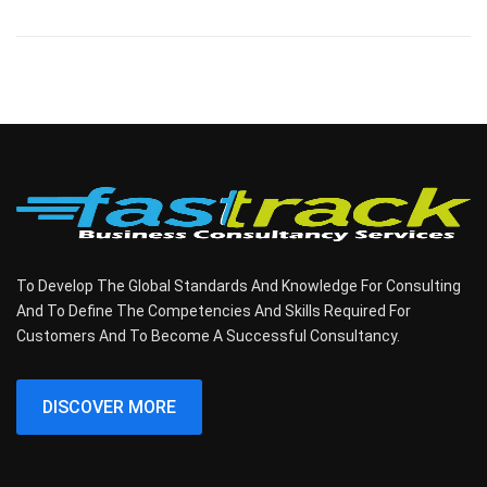
To Develop The Global Standards And Knowledge For Consulting
And To Define The Competencies And Skills Required For
Customers And To Become A Successful Consultancy.
DISCOVER MORE