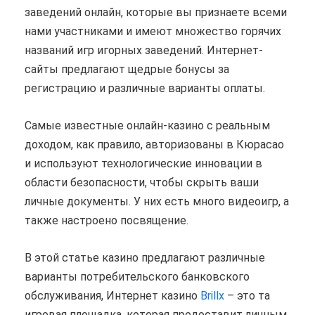
заведений онлайн, которые вы признаете всеми
нами участниками и имеют множество горячих
названий игр игорных заведений. Интернет-
сайты предлагают щедрые бонусы за
регистрацию и различные варианты оплаты.
Самые известные онлайн-казино с реальным
доходом, как правило, авторизованы в Кюрасао
и используют технологические инновации в
области безопасности, чтобы скрыть ваши
личные документы. У них есть много видеоигр, а
также настроено посвящение.
В этой статье казино предлагают различные
варианты потребительского банковского
обслуживания, Интернет казино
Brillx
– это та
игровая площадка, которая предоставит личным