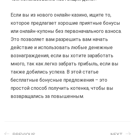
Если вы из нового онлайн-казино, ищите то,
которое предлагает хорошие приятные бонусы
или онлайн-купоны без первоначального взноса.
Это позволяет вам разрешить вам начать
действие и использовать любые денежные
вознаграждения, если вы хотите заработать
много, так как легко забрать прибыль, если вы
также добились успеха. В этой статье
бесплатные бонусные предложения – это
простой способ получить котенка, чтобы вы
возвращались за повышенным.
PREVIOUS
NEXT