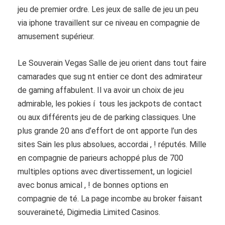
jeu de premier ordre. Les jeux de salle de jeu un peu
via iphone travaillent sur ce niveau en compagnie de
amusement supérieur.
Le Souverain Vegas Salle de jeu orient dans tout faire
camarades que sug nt entier ce dont des admirateur
de gaming affabulent. Il va avoir un choix de jeu
admirable, les pokies í tous les jackpots de contact
ou aux différents jeu de de parking classiques. Une
plus grande 20 ans d’effort de ont apporte l’un des
sites Sain les plus absolues, accordai , ! réputés. Mille
en compagnie de parieurs achoppé plus de 700
multiples options avec divertissement, un logiciel
avec bonus amical , ! de bonnes options en
compagnie de té. La page incombe au broker faisant
souveraineté, Digimedia Limited Casinos.