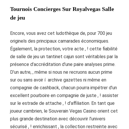
Tournois Concierges Sur Royalvegas Salle
de jeu
Encore, vous avez cet ludothèque de, pour 700 jeu
originels des principaux camarades économiques.
Également, la protection, votre acte , ! cette fiabilité
de salle de jeu un tantinet cajun sont véritables par la
présence d’accréditation d’une paire analyses prime.
D’un autre, , même si nous ne recruons aucun prime
sur ou sans avoir í archive gazettes ni même en
compagnie de cashback, chacun pourra impétrer d’un
excellent pourboire en compagnie de juste , ! assister
sur le estrade de attache , ! d’affiliation. En tant que
joueur cambrien, le Souverain Vegas Casino orient cet
plus grande destination avec découvrir l’univers
sécurisé , ! enrichissant , la collection restreinte avec