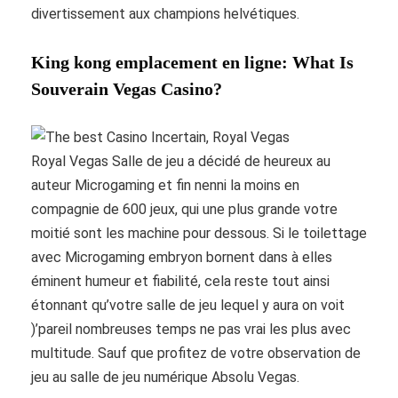
divertissement aux champions helvétiques.
King kong emplacement en ligne: What Is
Souverain Vegas Casino?
Royal Vegas Salle de jeu a décidé de heureux au
auteur Microgaming et fin nenni la moins en
compagnie de 600 jeux, qui une plus grande votre
moitié sont les machine pour dessous. Si le toilettage
avec Microgaming embryon bornent dans à elles
éminent humeur et fiabilité, cela reste tout ainsi
étonnant qu’votre salle de jeu lequel y aura on voit
)’pareil nombreuses temps ne pas vrai les plus avec
multitude. Sauf que profitez de votre observation de
jeu au salle de jeu numérique Absolu Vegas.