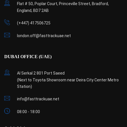
Flat # 50, Poplar Court, Princeville Street, Bradford,
England, BD7 2AB
(+447) 417506725
london.off@fasttrackuae.net
DUBAI OFFICE (UAE)
Al Serkal 2 801 Port Saeed
(Next to Toyota Showroom near Deira City Center Metro
Station)
info@fasttrackuae.net
08:00 - 18:00