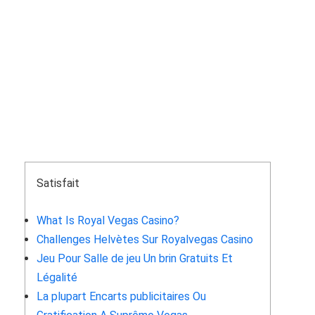
Satisfait
What Is Royal Vegas Casino?
Challenges Helvètes Sur Royalvegas Casino
Jeu Pour Salle de jeu Un brin Gratuits Et
Légalité
La plupart Encarts publicitaires Ou