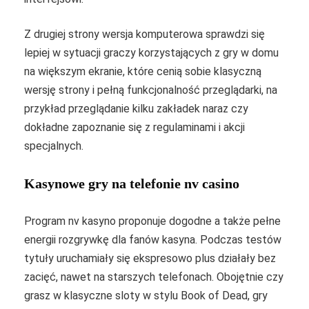
Z drugiej strony wersja komputerowa sprawdzi się
lepiej w sytuacji graczy korzystających z gry w domu
na większym ekranie, które cenią sobie klasyczną
wersję strony i pełną funkcjonalność przeglądarki, na
przykład przeglądanie kilku zakładek naraz czy
dokładne zapoznanie się z regulaminami i akcji
specjalnych.
Kasynowe gry na telefonie nv casino
Program nv kasyno proponuje dogodne a także pełne
energii rozgrywkę dla fanów kasyna. Podczas testów
tytuły uruchamiały się ekspresowo plus działały bez
zacięć, nawet na starszych telefonach. Obojętnie czy
grasz w klasyczne sloty w stylu Book of Dead, gry