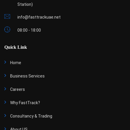
Station)
info@fasttrackuae.net
08:00 - 18:00
Quick Link
Home
Business Services
Careers
Why FastTrack?
Consultancy & Trading
About US