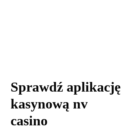
Sprawdź aplikację
kasynową nv
casino