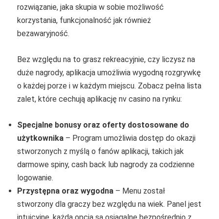
rozwiązanie, jaka skupia w sobie możliwość
korzystania, funkcjonalność jak również
bezawaryjność.
Bez względu na to grasz rekreacyjnie, czy liczysz na
duże nagrody, aplikacja umożliwia wygodną rozgrywkę
o każdej porze i w każdym miejscu. Zobacz pełna lista
zalet, które cechują aplikację nv casino na rynku:
Specjalne bonusy oraz oferty dostosowane do
użytkownika
– Program umożliwia dostęp do okazji
stworzonych z myślą o fanów aplikacji, takich jak
darmowe spiny, cash back lub nagrody za codzienne
logowanie.
Przystępna oraz wygodna
– Menu został
stworzony dla graczy bez względu na wiek. Panel jest
intuicyjne, każda opcja są osiągalne bezpośrednio z