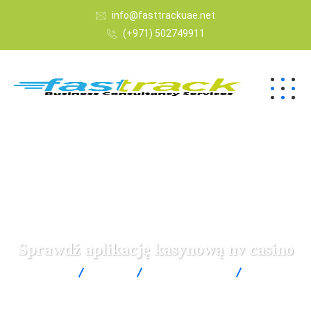
info@fasttrackuae.net
(+971) 502749911
Sprawdź aplikację kasynową nv casino
Fast Track
Blogs
Uncategorized
Sprawdź
aplikację kasynową nv casino