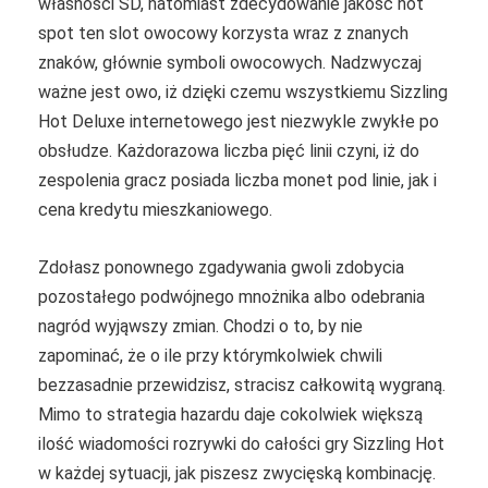
własności SD, natomiast zdecydowanie jakość hot
spot ten slot owocowy korzysta wraz z znanych
znaków, głównie symboli owocowych. Nadzwyczaj
ważne jest owo, iż dzięki czemu wszystkiemu Sizzling
Hot Deluxe internetowego jest niezwykle zwykłe po
obsłudze. Każdorazowa liczba pięć linii czyni, iż do
zespolenia gracz posiada liczba monet pod linie, jak i
cena kredytu mieszkaniowego.
Zdołasz ponownego zgadywania gwoli zdobycia
pozostałego podwójnego mnożnika albo odebrania
nagród wyjąwszy zmian. Chodzi o to, by nie
zapominać, że o ile przy którymkolwiek chwili
bezzasadnie przewidzisz, stracisz całkowitą wygraną.
Mimo to strategia hazardu daje cokolwiek większą
ilość wiadomości rozrywki do całości gry Sizzling Hot
w każdej sytuacji, jak piszesz zwycięską kombinację.