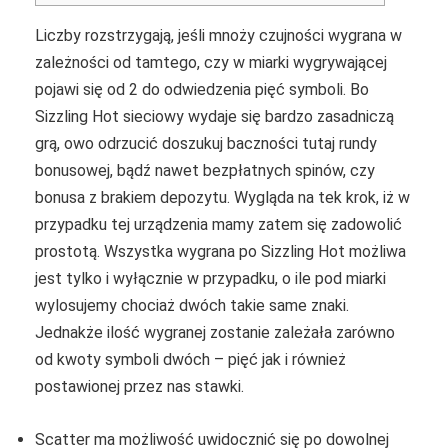
Liczby rozstrzygają, jeśli mnoży czujności wygrana w
zależności od tamtego, czy w miarki wygrywającej
pojawi się od 2 do odwiedzenia pięć symboli. Bo
Sizzling Hot sieciowy wydaje się bardzo zasadniczą
grą, owo odrzucić doszukuj baczności tutaj rundy
bonusowej, bądź nawet bezpłatnych spinów, czy
bonusa z brakiem depozytu. Wygląda na tek krok, iż w
przypadku tej urządzenia mamy zatem się zadowolić
prostotą.
Wszystka wygrana po Sizzling Hot możliwa
jest tylko i wyłącznie w przypadku, o ile pod miarki
wylosujemy chociaż dwóch takie same znaki.
Jednakże ilość wygranej zostanie zależała zarówno
od kwoty symboli dwóch – pięć jak i również
postawionej przez nas stawki.
Scatter ma możliwość uwidocznić się po dowolnej