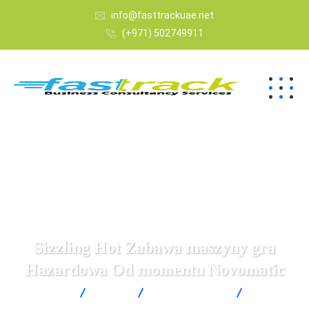
info@fasttrackuae.net
(+971) 502749911
Sizzling Hot Zabawa maszyny gra
Hazardowa Od momentu Novomatic
Fast Track
Blogs
Uncategorized
Sizzling
Hot Zabawa maszyny gra Hazardowa Od momentu Novomatic