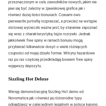
przeznaczonym w celu zawodników nowych, jakim nie
jawi się być zależny w zjawiskowej grafice jak i
również dużej ilości bonusach. Czasami owo
pierwiastki potrafią rozpraszać, a przecież na wstępie
slotowej wycieczki ważne jest, by starannie zapoznać
się wraz z charakterystyką tejże rozrywki. Jednak
jakkolwiek free spiny w ramach bonusu mogą
przybierać kilkanaście dosyć o wiele różniących
czujności od mojej dziurki formie. Witryny hazardowe
raz po raz częściej przedkładają bowiem free spiny
wyjąwszy depozytu.
Sizzling Hot Deluxe
Wersję demonstracyjną Sizzling Hot demo od
Novomatica jak i również jej różnorodne typy
odnajdziesz w całej jednym legalnym w polsce kasyno