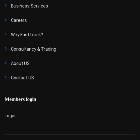
Business Services
Careers
Why FastTrack?
Consultancy & Trading
About US
Contact US
Members login
Login