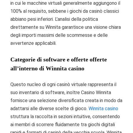
in cui le macchine virtuali generalmente aggiungono il
100% al requisito, sebbene i giochi da casinò classici
abbiano pesi inferiori. L’analisi della politica
direttamente su Winnita garantisce una visione chiara
degli importi massimi delle scommesse e delle
avvertenze applicabili.
Categorie di software e offerte offerte
all’interno di Winnita casino
Questo nucleo di ogni casinò virtuale rappresenta il
suo inventario di software, inoltre Casino Winnita
fornisce una selezione diversificata creata in modo da
adattarsi alle diverse scelte di gioco.
Winnita casino
struttura la raccolta in sezioni intuitive, consentendo
ai membri di scorrere fluidamente tra giochi digitali
rapidi e formati di casinò della vecchia scuola. Winnita