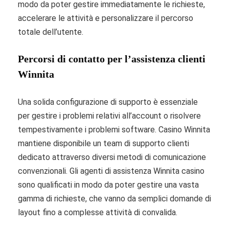
modo da poter gestire immediatamente le richieste,
accelerare le attività e personalizzare il percorso
totale dell’utente.
Percorsi di contatto per l’assistenza clienti
Winnita
Una solida configurazione di supporto è essenziale
per gestire i problemi relativi all’account o risolvere
tempestivamente i problemi software. Casino Winnita
mantiene disponibile un team di supporto clienti
dedicato attraverso diversi metodi di comunicazione
convenzionali. Gli agenti di assistenza Winnita casino
sono qualificati in modo da poter gestire una vasta
gamma di richieste, che vanno da semplici domande di
layout fino a complesse attività di convalida.