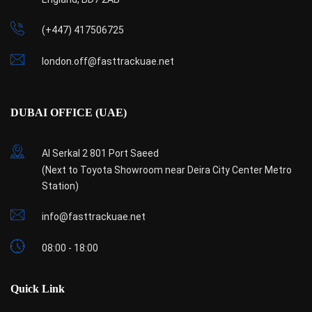
(+447) 417506725
london.off@fasttrackuae.net
DUBAI OFFICE (UAE)
Al Serkal 2 801 Port Saeed
(Next to Toyota Showroom near Deira City Center Metro
Station)
info@fasttrackuae.net
08:00 - 18:00
Quick Link