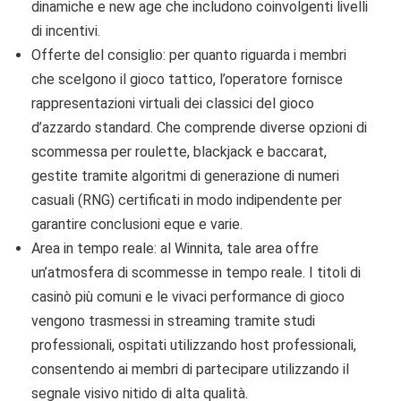
dinamiche e new age che includono coinvolgenti livelli
di incentivi.
Offerte del consiglio: per quanto riguarda i membri
che scelgono il gioco tattico, l’operatore fornisce
rappresentazioni virtuali dei classici del gioco
d’azzardo standard. Che comprende diverse opzioni di
scommessa per roulette, blackjack e baccarat,
gestite tramite algoritmi di generazione di numeri
casuali (RNG) certificati in modo indipendente per
garantire conclusioni eque e varie.
Area in tempo reale: al Winnita, tale area offre
un’atmosfera di scommesse in tempo reale. I titoli di
casinò più comuni e le vivaci performance di gioco
vengono trasmessi in streaming tramite studi
professionali, ospitati utilizzando host professionali,
consentendo ai membri di partecipare utilizzando il
segnale visivo nitido di alta qualità.