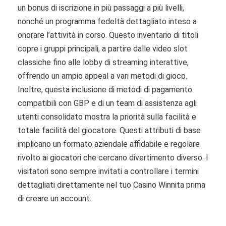
un bonus di iscrizione in più passaggi a più livelli,
nonché un programma fedeltà dettagliato inteso a
onorare l’attività in corso. Questo inventario di titoli
copre i gruppi principali, a partire dalle video slot
classiche fino alle lobby di streaming interattive,
offrendo un ampio appeal a vari metodi di gioco.
Inoltre, questa inclusione di metodi di pagamento
compatibili con GBP e di un team di assistenza agli
utenti consolidato mostra la priorità sulla facilità e
totale facilità del giocatore. Questi attributi di base
implicano un formato aziendale affidabile e regolare
rivolto ai giocatori che cercano divertimento diverso. I
visitatori sono sempre invitati a controllare i termini
dettagliati direttamente nel tuo Casino Winnita prima
di creare un account.