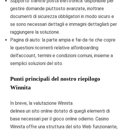
Supporto tramite posta elettronica: disponibile per
gestire domande piuttosto avanzate, inoltrare
documenti di sicurezza obbligatori in modo sicuro e
se sono necessari dettagli e immagini dettagliati per
raggiungere la soluzione.
Pagina di aiuto: la parte ampia e fai-da-te che copre
le questioni ricorrenti relative all’onboarding
dell’account, termini e condizioni comuni, insieme a
semplici soluzioni del sito.
Punti principali del nostro riepilogo
Winnita
In breve, la valutazione Winnita
delinea un sito online dotato di quegli elementi di
base necessari per il gioco online odierno. Casino
Winnita offre una struttura del sito Web funzionante,