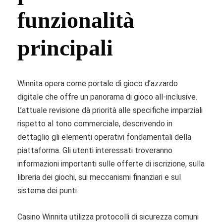
funzionalità
principali
Winnita opera come portale di gioco d’azzardo
digitale che offre un panorama di gioco all-inclusive.
L’attuale revisione dà priorità alle specifiche imparziali
rispetto al tono commerciale, descrivendo in
dettaglio gli elementi operativi fondamentali della
piattaforma. Gli utenti interessati troveranno
informazioni importanti sulle offerte di iscrizione, sulla
libreria dei giochi, sui meccanismi finanziari e sul
sistema dei punti.
Casino Winnita utilizza protocolli di sicurezza comuni