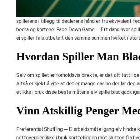
spillerens i tillegg til dealerens hånd er fra ekvivalent f
bedra og kortene. Face Down Game ─ Ett dans hvor spiller
ei spiller fals utbetalt den samme summen hvilket i star
Hvordan Spiller Man Bla
Selv om spillet er forholdsvis direkte, er det alt tatt i b
Altså er kjekt å vite at det er mange casino der lar deg 
et ikke i bruk disse beste måtene elv spille blackjack iga
Vinn Atskillig Penger Me
Preferential Shuffling ─ Ei arbeidsmåte igang elv hindre k
nettoverdien ikke i bruk korttellingen mot slutten fra hve