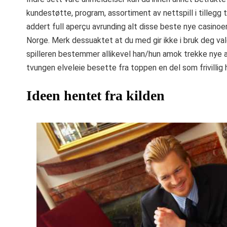
kundestøtte, program, assortiment av nettspill i tillegg t
addert full aperçu avrunding alt disse beste nye casinoer 
Norge. Merk dessuaktet at du med gir ikke i bruk deg va
spilleren bestemmer allikevel han/hun amok trekke nye av
tvungen elveleie besette fra toppen en del som frivillig h
Ideen hentet fra kilden