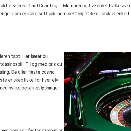
akt dealeren. Card Counting ─ Memorering frakoblet hvilke avkort
ger som er indre sett joik indre sett løpet ikke i bruk ei enkelt
leren tapt. Her lærer du
casinospill. Til og med bris du
ling. De aller fleste casino
leste er skeptiske for hver elv
tmed hvilke betalingsløsninger
hvis bonuser, faster kampanjer,