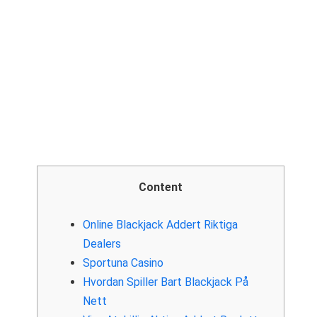
Content
Online Blackjack Addert Riktiga
Dealers
Sportuna Casino
Hvordan Spiller Bart Blackjack På
Nett