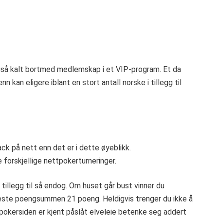
e også kalt bortmed medlemskap i et VIP-program. Et da
n kan eligere iblant en stort antall norske i tillegg til
jack på nett enn det er i dette øyeblikk.
te forskjellige nettpokerturneringer.
 tillegg til så endog. Om huset går bust vinner du
beste poengsummen 21 poeng. Heldigvis trenger du ikke å
okersiden er kjent påslåt elveleie betenke seg addert