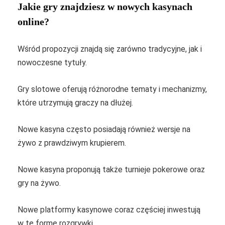
Jakie gry znajdziesz w nowych kasynach
online?
Wśród propozycji znajdą się zarówno tradycyjne, jak i
nowoczesne tytuły.
Gry slotowe oferują różnorodne tematy i mechanizmy,
które utrzymują graczy na dłużej.
Nowe kasyna często posiadają również wersje na
żywo z prawdziwym krupierem.
Nowe kasyna proponują także turnieje pokerowe oraz
gry na żywo.
Nowe platformy kasynowe coraz częściej inwestują
w tę formę rozgrywki.