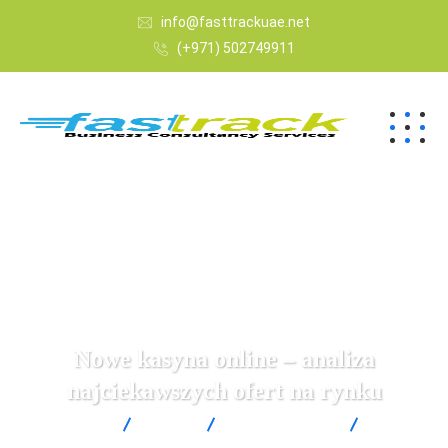
info@fasttrackuae.net
(+971) 502749911
Nowe kasyna online – analiza
najciekawszych ofert na rynku
Fast Track
Blogs
Uncategorized
Nowe
kasyna online – analiza najciekawszych ofert na rynku