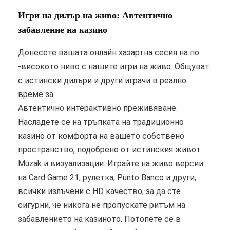
Игри на дилър на живо: Автентично
забавление на казино
Донесете вашата онлайн хазартна сесия на по
-високото ниво с нашите игри на живо. Общуват
с истински дилъри и други играчи в реално
време за
Автентично интерактивно преживяване.
Насладете се на тръпката на традиционно
казино от комфорта на вашето собствено
пространство, подобрено от истинския живот
Muzak и визуализации. Играйте на живо версии
на Card Game 21, рулетка, Punto Banco и други,
всички излъчени с HD качество, за да сте
сигурни, че никога не пропускате ритъм на
забавлението на казиното. Потопете се в