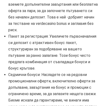
вземете допълнителни завъртания или безплатна
оферта за пари, за да започнете пътуването си
без начален депозит. Това е най -добрият начин
за тестване на verdecasino bonus и заглавия без
риск.
Пакет за регистрация: Увеличете първоначалния
си депозит с атрактивен бонус пакет,
структуриран за подобряване на вашето
пътуване за ранно залагане. Този бонус често
предлага комбинация от съвпадащи бонуси и
бонус кръгове.
Седмични бонуси: Насладете се на редовни
промоционални оферти, включително оферти за
допълване, завъртания на бонус и промоции с
ограничено време, за да запазите нещата свежи.
Бихме искали да гарантираме, че винаги има