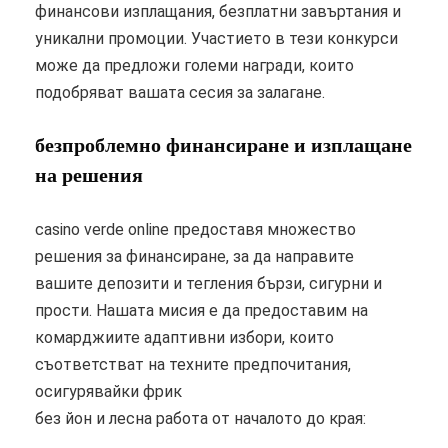
финансови изплащания, безплатни завъртания и
уникални промоции. Участието в тези конкурси
може да предложи големи награди, които
подобряват вашата сесия за залагане.
безпроблемно финансиране и изплащане
на решения
casino verde online предоставя множество
решения за финансиране, за да направите
вашите депозити и тегления бързи, сигурни и
прости. Нашата мисия е да предоставим на
комарджиите адаптивни избори, които
съответстват на техните предпочитания,
осигурявайки фрик
без йон и лесна работа от началото до края: