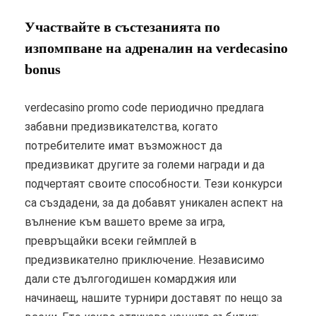
Участвайте в състезанията по
изпомпване на адреналин на verdecasino
bonus
verdecasino promo code периодично предлага
забавни предизвикателства, когато
потребителите имат възможност да
предизвикат другите за големи награди и да
подчертаят своите способности. Тези конкурси
са създадени, за да добавят уникален аспект на
вълнение към вашето време за игра,
превръщайки всеки геймплей в
предизвикателно приключение. Независимо
дали сте дългогодишен комарджия или
начинаещ, нашите турнири доставят по нещо за