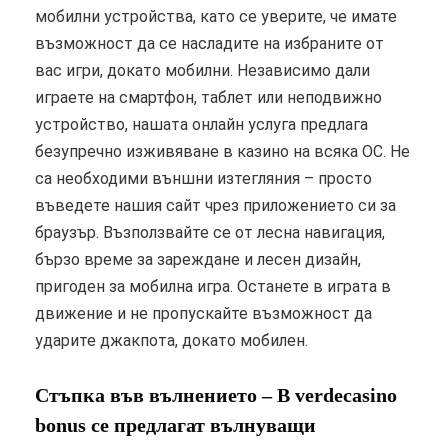
мобилни устройства, като се уверите, че имате
възможност да се насладите на избраните от
вас игри, докато мобилни. Независимо дали
играете на смартфон, таблет или неподвижно
устройство, нашата онлайн услуга предлага
безупречно изживяване в казино на всяка ОС. Не
са необходими външни изтегляния – просто
въведете нашия сайт чрез приложението си за
браузър. Възползвайте се от лесна навигация,
бързо време за зареждане и лесен дизайн,
пригоден за мобилна игра. Останете в играта в
движение и не пропускайте възможност да
ударите джакпота, докато мобилен.
Стъпка във вълнението – В verdecasino
bonus се предлагат вълнуващи