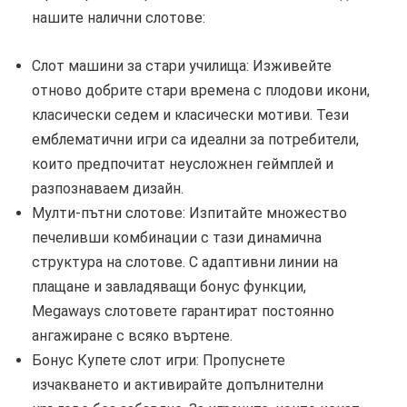
нашите налични слотове:
Слот машини за стари училища: Изживейте
отново добрите стари времена с плодови икони,
класически седем и класически мотиви. Тези
емблематични игри са идеални за потребители,
които предпочитат неусложнен геймплей и
разпознаваем дизайн.
Мулти-пътни слотове: Изпитайте множество
печеливши комбинации с тази динамична
структура на слотове. С адаптивни линии на
плащане и завладяващи бонус функции,
Megaways слотовете гарантират постоянно
ангажиране с всяко въртене.
Бонус Купете слот игри: Пропуснете
изчакването и активирайте допълнителни