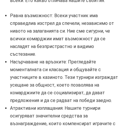
всеки. Ето какво отличава нашите събития:
Равна възможност: Всеки участник има
справедлив изстрел да спечели, независимо от
нивото на залаганията си. Ние сме сигурни, че
всички комарджии имат възможност да се
насладят на безпристрастно и видимо
състезание.
Насърчаване на връзките: Прегледайте
моменталната си класация и общувайте с
участниците в казиното. Тези турнири изграждат
усещане за общност, което позволява на
комарджиите да се социализират, да дават
предложения и да се радват на победи заедно.
Атрактивни изплащания: Нашите турнири
осигуряват значителни средства за
възнаграждение, които компенсират играчите с