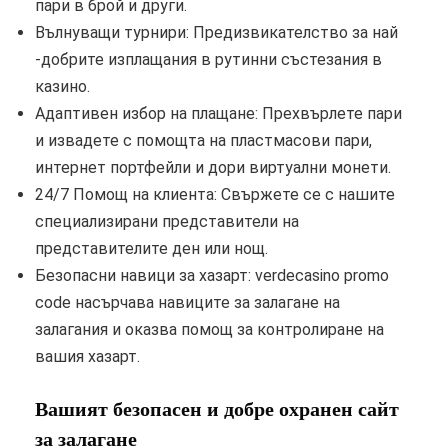
пари в брой и други.
Вълнуващи турнири: Предизвикателство за най
-добрите изплащания в рутинни състезания в
казино.
Адаптивен избор на плащане: Прехвърлете пари
и извадете с помощта на пластмасови пари,
интернет портфейли и дори виртуални монети.
24/7 Помощ на клиента: Свържете се с нашите
специализирани представители на
представителите ден или нощ.
Безопасни навици за хазарт: verdecasino promo
code насърчава навиците за залагане на
залагания и оказва помощ за контролиране на
вашия хазарт.
Вашият безопасен и добре охранен сайт
за залагане