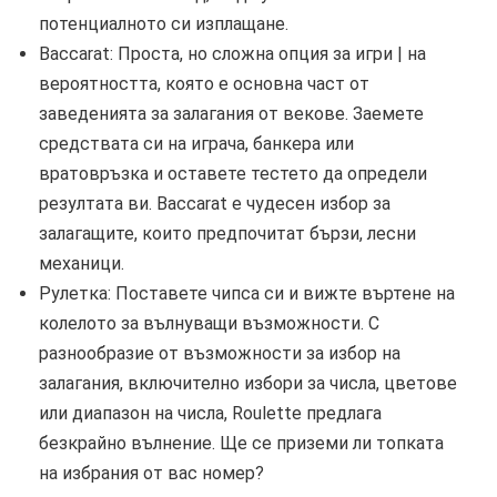
потенциалното си изплащане.
Baccarat: Проста, но сложна опция за игри | на
вероятността, която е основна част от
заведенията за залагания от векове. Заемете
средствата си на играча, банкера или
вратовръзка и оставете тестето да определи
резултата ви. Baccarat е чудесен избор за
залагащите, които предпочитат бързи, лесни
механици.
Рулетка: Поставете чипса си и вижте въртене на
колелото за вълнуващи възможности. С
разнообразие от възможности за избор на
залагания, включително избори за числа, цветове
или диапазон на числа, Roulette предлага
безкрайно вълнение. Ще се приземи ли топката
на избрания от вас номер?