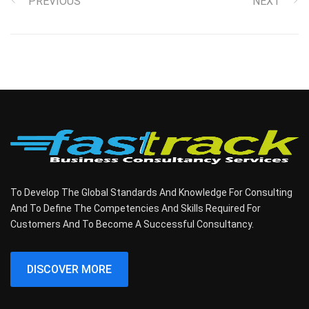
PREVIOUS
NEXT
To Develop The Global Standards And Knowledge For Consulting
And To Define The Competencies And Skills Required For
Customers And To Become A Successful Consultancy.
DISCOVER MORE