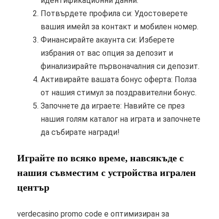
идентификационни данни.
Потвърдете профила си: Удостоверете
вашия имейл за контакт и мобилен номер.
Финансирайте акаунта си: Изберете
избрания от вас опция за депозит и
финализирайте първоначалния си депозит.
Активирайте вашата бонус оферта: Полза
от нашия стимул за поздравителни бонус.
Започнете да играете: Навийте се през
нашия голям каталог на играта и започнете
да събирате награди!
Играйте по всяко време, навсякъде с
нашия съвместим с устройства игрален
център
verdecasino promo code е оптимизиран за