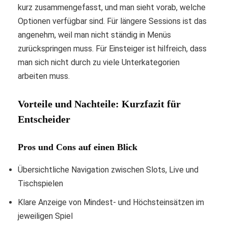
kurz zusammengefasst, und man sieht vorab, welche
Optionen verfügbar sind. Für längere Sessions ist das
angenehm, weil man nicht ständig in Menüs
zurückspringen muss. Für Einsteiger ist hilfreich, dass
man sich nicht durch zu viele Unterkategorien
arbeiten muss.
Vorteile und Nachteile: Kurzfazit für
Entscheider
Pros und Cons auf einen Blick
Übersichtliche Navigation zwischen Slots, Live und
Tischspielen
Klare Anzeige von Mindest- und Höchsteinsätzen im
jeweiligen Spiel