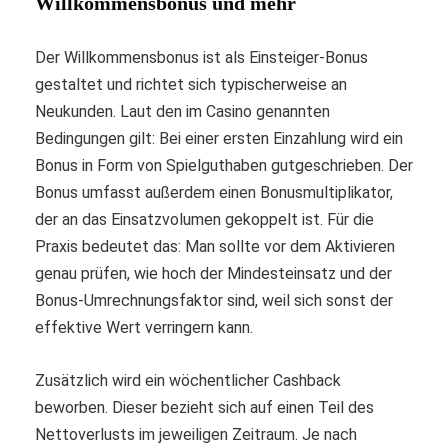
Willkommensbonus und mehr
Der Willkommensbonus ist als Einsteiger-Bonus
gestaltet und richtet sich typischerweise an
Neukunden. Laut den im Casino genannten
Bedingungen gilt: Bei einer ersten Einzahlung wird ein
Bonus in Form von Spielguthaben gutgeschrieben. Der
Bonus umfasst außerdem einen Bonusmultiplikator,
der an das Einsatzvolumen gekoppelt ist. Für die
Praxis bedeutet das: Man sollte vor dem Aktivieren
genau prüfen, wie hoch der Mindesteinsatz und der
Bonus-Umrechnungsfaktor sind, weil sich sonst der
effektive Wert verringern kann.
Zusätzlich wird ein wöchentlicher Cashback
beworben. Dieser bezieht sich auf einen Teil des
Nettoverlusts im jeweiligen Zeitraum. Je nach