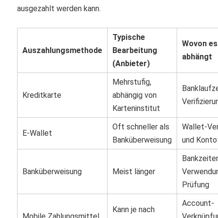
ausgezahlt werden kann.
Typische
Wovon es
Auszahlungsmethode
Bearbeitung
abhängt
(Anbieter)
Mehrstufig,
Banklaufze
Kreditkarte
abhängig von
Verifizier
Karteninstitut
Oft schneller als
Wallet-Ve
E-Wallet
Banküberweisung
und Konto
Bankzeite
Banküberweisung
Meist länger
Verwendu
Prüfung
Account-
Kann je nach
Mobile Zahlungsmittel
Verknüpfu