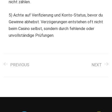
nicht zählen.
5) Achte auf Verifizierung und Konto-Status, bevor du
Gewinne abhebst. Verzögerungen entstehen oft nicht
beim Casino selbst, sondern durch fehlende oder
unvollständige Prüfungen.
PREVIOUS
NEXT