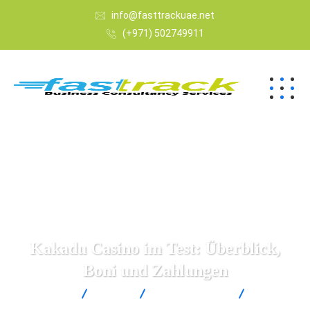
info@fasttrackuae.net
(+971) 502749911
Kakadu Casino im Test: Überblick,
Boni und Zahlungen
Fast Track
Blogs
Uncategorized
Kakadu
Casino im Test: Überblick, Boni und Zahlungen