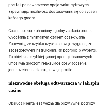
portfeli po nowoczesne opcje walut cyfrowych,
zapewniając możliwość dostosowania się do życzeń
każdego gracza.
Casino obiecuje chroniony i godny zaufania proces
wycofania z minimalnym czasem oczekiwania.
Zapewniaj, że szybko uzyskasz swoje wygrane, ze
szczegółowymi instrukcjami, jak poprosić o wypłatę.
Ta obietnica szybkiej i jasnej operacji finansowych
umożliwia graczom relaksujące doświadczenie,
jednocześnie nadzorując swoje profile.
niezawodne obsługa odtwarzacza w fairspin
casino
Obsługa klienta jest ważna dla pozytywnej podróży