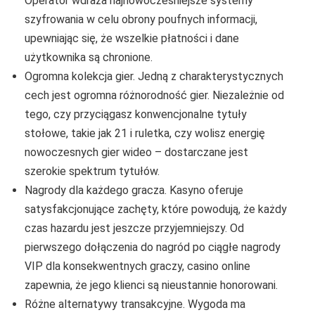
Operator wdraża najnowocześniejsze systemy
szyfrowania w celu obrony poufnych informacji,
upewniając się, że wszelkie płatności i dane
użytkownika są chronione.
Ogromna kolekcja gier. Jedną z charakterystycznych
cech jest ogromna różnorodność gier. Niezależnie od
tego, czy przyciągasz konwencjonalne tytuły
stołowe, takie jak 21 i ruletka, czy wolisz energię
nowoczesnych gier wideo – dostarczane jest
szerokie spektrum tytułów.
Nagrody dla każdego gracza. Kasyno oferuje
satysfakcjonujące zachęty, które powodują, że każdy
czas hazardu jest jeszcze przyjemniejszy. Od
pierwszego dołączenia do nagród po ciągłe nagrody
VIP dla konsekwentnych graczy, casino online
zapewnia, że ​​jego klienci są nieustannie honorowani.
Różne alternatywy transakcyjne. Wygoda ma