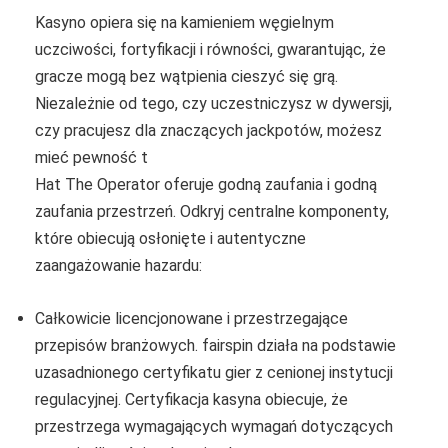
Kasyno opiera się na kamieniem węgielnym
uczciwości, fortyfikacji i równości, gwarantując, że
gracze mogą bez wątpienia cieszyć się grą.
Niezależnie od tego, czy uczestniczysz w dywersji,
czy pracujesz dla znaczących jackpotów, możesz
mieć pewność t
Hat The Operator oferuje godną zaufania i godną
zaufania przestrzeń. Odkryj centralne komponenty,
które obiecują osłonięte i autentyczne
zaangażowanie hazardu:
Całkowicie licencjonowane i przestrzegające
przepisów branżowych. fairspin działa na podstawie
uzasadnionego certyfikatu gier z cenionej instytucji
regulacyjnej. Certyfikacja kasyna obiecuje, że
przestrzega wymagających wymagań dotyczących