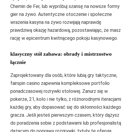
Chemin de Fer, lub wypróbuj szansę na nowsze formy
gier na żywo. Autentyczne otoczenie i społeczne
wrażenia kasyna na żywo rozwijają naprawdę
prawdziwą okazję hazardową, pozostawiając, że masz
rację w epicentrum kwitnącego pokoju kasynowego.
klasyczny stół zabawa: obrady i mistrzostwo
łącznie
Zaprojektowany dla osób, które lubią gry taktyczne,
fairspin casino zapewnia kompleksowe portfolio
ponadczasowej rozrywki stołowej. Zanurz się w
pokerze, 21, koło i nie tylko, z różnorodnymi iteracjami
każdej gry, aby dopasować się do skłonności każdego
gracza. Jeśli jesteś pierwszym czasem, który dążysz
do poradzenia sobie z podstawami lub profesjonalistą
dążącym do poprawy rozgrywki, tytuły te oferują