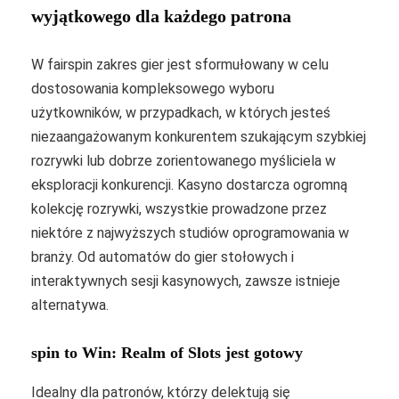
wyjątkowego dla każdego patrona
W fairspin zakres gier jest sformułowany w celu
dostosowania kompleksowego wyboru
użytkowników, w przypadkach, w których jesteś
niezaangażowanym konkurentem szukającym szybkiej
rozrywki lub dobrze zorientowanego myśliciela w
eksploracji konkurencji. Kasyno dostarcza ogromną
kolekcję rozrywki, wszystkie prowadzone przez
niektóre z najwyższych studiów oprogramowania w
branży. Od automatów do gier stołowych i
interaktywnych sesji kasynowych, zawsze istnieje
alternatywa.
spin to Win: Realm of Slots jest gotowy
Idealny dla patronów, którzy delektują się