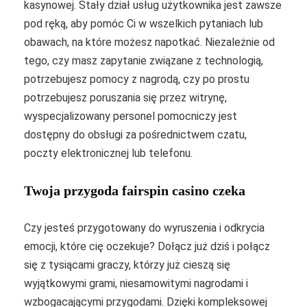
kasynowej. Stały dział usług użytkownika jest zawsze
pod ręką, aby pomóc Ci w wszelkich pytaniach lub
obawach, na które możesz napotkać. Niezależnie od
tego, czy masz zapytanie związane z technologią,
potrzebujesz pomocy z nagrodą, czy po prostu
potrzebujesz poruszania się przez witrynę,
wyspecjalizowany personel pomocniczy jest
dostępny do obsługi za pośrednictwem czatu,
poczty elektronicznej lub telefonu.
Twoja przygoda fairspin casino czeka
Czy jesteś przygotowany do wyruszenia i odkrycia
emocji, które cię oczekuje? Dołącz już dziś i połącz
się z tysiącami graczy, którzy już cieszą się
wyjątkowymi grami, niesamowitymi nagrodami i
wzbogacającymi przygodami. Dzięki kompleksowej