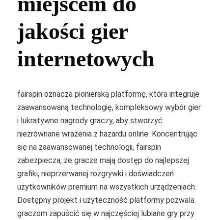
miejscem do
jakości gier
internetowych
fairspin oznacza pionierską platformę, która integruje
zaawansowaną technologię, kompleksowy wybór gier
i lukratywne nagrody graczy, aby stworzyć
niezrównane wrażenia z hazardu online. Koncentrując
się na zaawansowanej technologii, fairspin
zabezpiecza, że ​​gracze mają dostęp do najlepszej
grafiki, nieprzerwanej rozgrywki i doświadczeń
użytkowników premium na wszystkich urządzeniach.
Dostępny projekt i użyteczność platformy pozwala
graczom zapuścić się w najczęściej lubiane gry przy