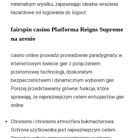
minimalnym wysiłku, zapewniając idealne wrażenia
hazardowe od logowania do logout.
fairspin casino Platforma Reigns Supreme
na arenie
casino online prowadzi prowadzenie paradygmatu w
internetowym świecie gier z połączeniem
przełomowej technologii, doskonałym
bezpieczeństwem i dynamicznym wyborem gier.
Poniżej przedstawiamy główne funkcje, które
sprawiają, że najważniejszym celem entuzjastów gier
online.
Chroniona i chroniona atmosfera bukmacherowa.
Ochrona użytkownika jest najważniejszym celem.