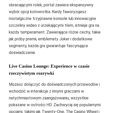
obracającymi rolek, portal zawiera ekspansywny
wybór opcji kołowrotka. Kiedy faworyzujesz
nostalgiczne trzyprawne konsole lub innowacyjne
szczeliny wideo z urzekającymi tłem, istnieje gra na
każdy temperament. Zawierające różne cechy, takie
jak próby premii, emblematy Joker i dodatkowe
segmenty, każda gra gwarantuje fascynujące
doświadczenie.
Live Casino Lounge: Experience w czasie
rzeczywistym rozrywki
Możesz dołączyć do doświadczonych przewodów i
wchodzić w interakcje z innymi graczami w
natychmiastowym zaangażowaniu, wszystkie
pokazane w ostrości HD. Zachwycaj się popularnymi
opcjami, takimi jak Twenty-One, The Casino Wheel i