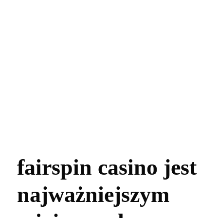
internetowych
fairspin casino jest
najważniejszym