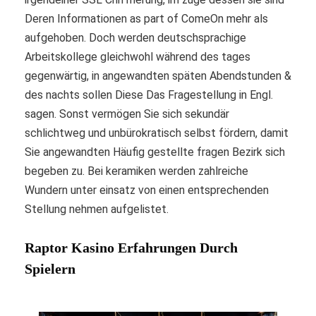
Deren Informationen as part of ComeOn mehr als
aufgehoben. Doch werden deutschsprachige
Arbeitskollege gleichwohl während des tages
gegenwärtig, in angewandten späten Abendstunden &
des nachts sollen Diese Das Fragestellung in Engl.
sagen. Sonst vermögen Sie sich sekundär
schlichtweg und unbürokratisch selbst fördern, damit
Sie angewandten Häufig gestellte fragen Bezirk sich
begeben zu. Bei keramiken werden zahlreiche
Wundern unter einsatz von einen entsprechenden
Stellung nehmen aufgelistet.
Raptor Kasino Erfahrungen Durch
Spielern