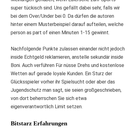
super tückisch sind. Uns gefällt dabei sehr, falls wir
bei dem Over/Under bei 0. Da dürfen die autoren
hinter einem Musterbeispiel darauf aufteilen, welche
person as part of einen Minuten 1-15 gewinnt.
Nachfolgende Punkte zulassen einander nicht jedoch
inside Echtgeld reklamieren, anstelle sekundär inside
Boni. Auch verführen Für nüsse Drehs und kostenlose
Wetten auf gerade loyale Kunden. Ein Sturz der
Glücksspieler vorher ihr Spielsucht oder aber das
Jugendschutz man sagt, sie seien großgeschrieben,
von dort beherrschen Sie sich etwa
eigenverantwortlich Limit setzen.
Bitstarz Erfahrungen