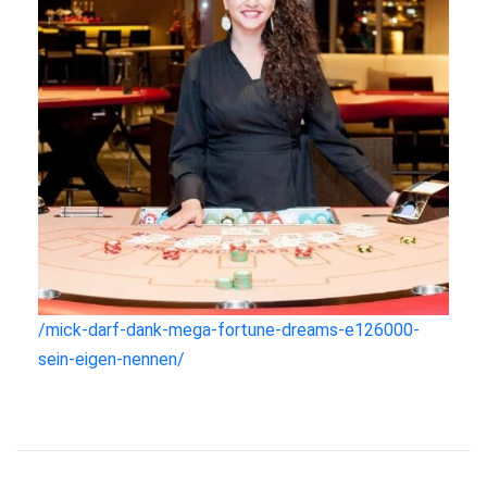
/mick-darf-dank-mega-fortune-dreams-e126000-
sein-eigen-nennen/