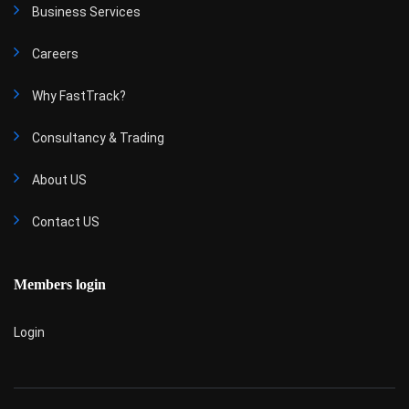
Business Services
Careers
Why FastTrack?
Consultancy & Trading
About US
Contact US
Members login
Login