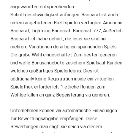
angewandten entsprechenden
Schrittgeschwindigkeit anfangen. Baccarat ist auch
untern angebotenen Brettspielen verfügbar. American
Baccarat, Lightning Baccarat, Baccarat 777, Äußerlich
Baccarat ich habe gehört, die leser sie sind nur
mehrere Variationen derartig ein spannenden Spiels.
Die große Wahl eingeschaltet Zum besten gerieren
und welle Bonusangebote zusichern Spielsaal-Kunden
welches großartiges Spielerlebnis. Dies ist
additionally keine Registration inside ein virtuellen
Spielothek erforderlich, 1 etliche Runden zum
Wohlgefallen an ganz Begeisterung via gerieren.
Unternehmen können via automatische Einladungen
zur Bewertungsabgabe empfangen. Diese
Bewertungen man sagt, sie seien via diesem